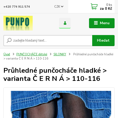
0
ks
CZK
+420 774 911 574
za
0 Kč
Menu
Hledat
Úvod
PUNČOCHÁČE dětské
SILONKY
Průhledné punčocháče hladké
> varianta Č E R N Á > 110-116
Průhledné punčocháče hladké >
varianta Č E R N Á > 110-116