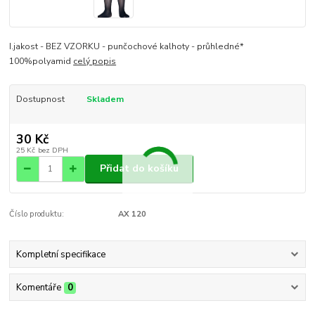
I.jakost - BEZ VZORKU - punčochové kalhoty - průhledné*
100%polyamid
celý popis
Dostupnost
Skladem
30 Kč
25 Kč
bez DPH
Přidat do košíku
Číslo produktu:
AX 120
Kompletní specifikace
Komentáře
0