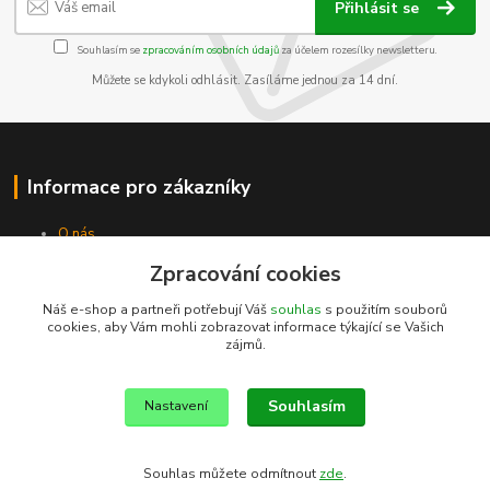
Přihlásit se
Souhlasím se
zpracováním osobních údajů
za účelem rozesílky newsletteru.
Můžete se kdykoli odhlásit. Zasíláme jednou za 14 dní.
Informace pro zákazníky
O nás
Jak nakupovat
Zpracování cookies
Obchodní podmínky
Kontakty
Náš e-shop a partneři potřebují Váš
souhlas
s použitím souborů
cookies, aby Vám mohli zobrazovat informace týkající se Vašich
zájmů.
Souhlasím
Nastavení
Souhlas můžete odmítnout
zde
.