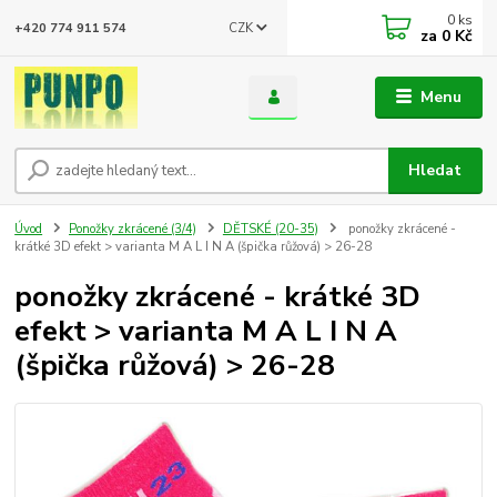
0
ks
CZK
+420 774 911 574
za
0 Kč
Menu
Hledat
Úvod
Ponožky zkrácené (3/4)
DĚTSKÉ (20-35)
ponožky zkrácené -
krátké 3D efekt > varianta M A L I N A (špička růžová) > 26-28
ponožky zkrácené - krátké 3D
efekt > varianta M A L I N A
(špička růžová) > 26-28