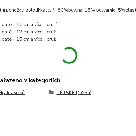
tní ponožky, polodirkaté, ** 80%bavlna, 15% polyamid, 5%elast
 patě - 11 cm a více - pruží
 patě - 12 cm a více - pruží
 patě - 15 cm a více - pruží
zařazeno v kategoriích
ky klasické
DĚTSKÉ (17-35)