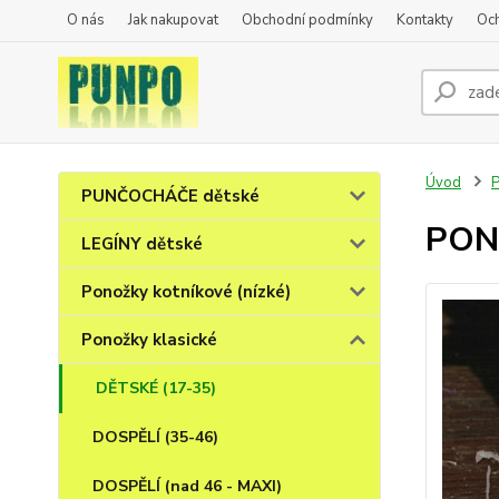
O nás
Jak nakupovat
Obchodní podmínky
Kontakty
Oc
Úvod
P
PUNČOCHÁČE dětské
PONO
LEGÍNY dětské
Ponožky kotníkové (nízké)
Ponožky klasické
DĚTSKÉ (17-35)
DOSPĚLÍ (35-46)
DOSPĚLÍ (nad 46 - MAXI)