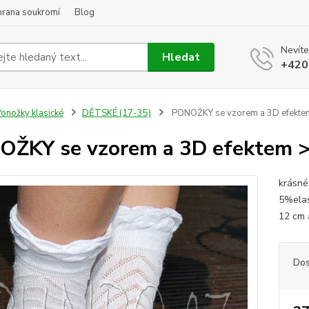
hrana soukromí
Blog
Nevíte
Hledat
+420
onožky klasické
DĚTSKÉ (17-35)
PONOŽKY se vzorem a 3D efektem
ŽKY se vzorem a 3D efektem > 
krásné
5%elas
12 cm a
Dos