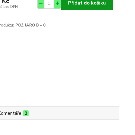
 Kč
Přidat do košíku
Kč
bez DPH
roduktu:
POŽ JARO B - 0
Komentáře
0