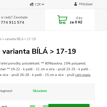
Přihlášení
CZK
 si rady? Zavolejte.
0
ks
za
0 Kč
 774 911 574
 > varianta BÍLÁ > 17-19
varianta BÍLÁ > 17-19
 letní ponožky, polodirkaté, ** 80%bavlna, 15% polyamid,
tan ** 19-22 - k patě - 11 cm a více - pruží 23-25 - k patě -
 více - pruží 26-28 - k patě - 15 cm a více - pruží
celý popis
tupnost
Skladem