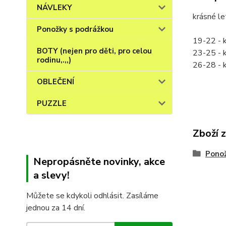
NÁVLEKY
krásné le
Ponožky s podrážkou
19-22 - k
BOTY (nejen pro děti, pro celou
23-25 - k
rodinu,.,,)
26-28 - k
OBLEČENÍ
PUZZLE
Zboží 
Ponož
Nepropásněte novinky, akce
a slevy!
Můžete se kdykoli odhlásit. Zasíláme
jednou za 14 dní.