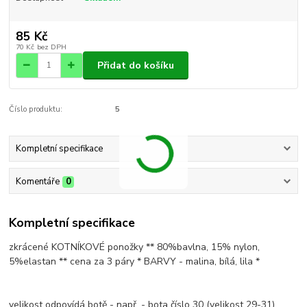
85 Kč
70 Kč
bez DPH
Přidat do košíku
Číslo produktu:
5
Kompletní specifikace
Komentáře
0
Kompletní specifikace
zkrácené KOTNÍKOVÉ ponožky ** 80%bavlna, 15% nylon,
5%elastan ** cena za 3 páry * BARVY - malina, bílá, lila *
velikost odpovídá botě - např. - bota číslo 30 (velikost 29-31)