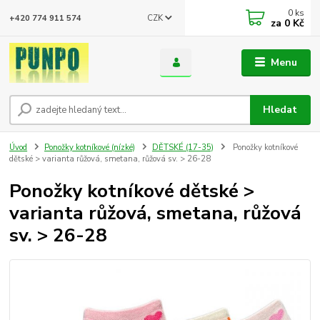
0
ks
CZK
+420 774 911 574
za
0 Kč
Menu
Hledat
Úvod
Ponožky kotníkové (nízké)
DĚTSKÉ (17-35)
Ponožky kotníkové
dětské > varianta růžová, smetana, růžová sv. > 26-28
Ponožky kotníkové dětské >
varianta růžová, smetana, růžová
sv. > 26-28