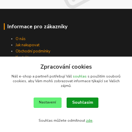
Informace pro zákazníky
O nás
Jak nakupovat
Obchodní podmínky
Kontakty
Zpracování cookies
Náš e-shop a partneři potřebují Váš
souhlas
s použitím souborů
cookies, aby Vám mohli zobrazovat informace týkající se Vašich
zájmů.
Souhlasím
Nastavení
Souhlas můžete odmítnout
zde
.
Vytvořeno na
Eshop-rychle.cz