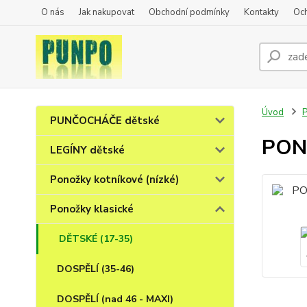
O nás
Jak nakupovat
Obchodní podmínky
Kontakty
Oc
Úvod
P
PUNČOCHÁČE dětské
PONO
LEGÍNY dětské
Ponožky kotníkové (nízké)
Ponožky klasické
DĚTSKÉ (17-35)
DOSPĚLÍ (35-46)
DOSPĚLÍ (nad 46 - MAXI)