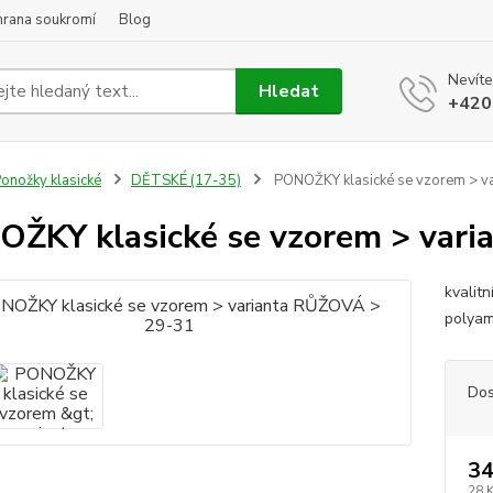
hrana soukromí
Blog
Nevíte
Hledat
+420
onožky klasické
DĚTSKÉ (17-35)
PONOŽKY klasické se vzorem > v
ŽKY klasické se vzorem > var
kvalit
polyam
Dos
34
28 