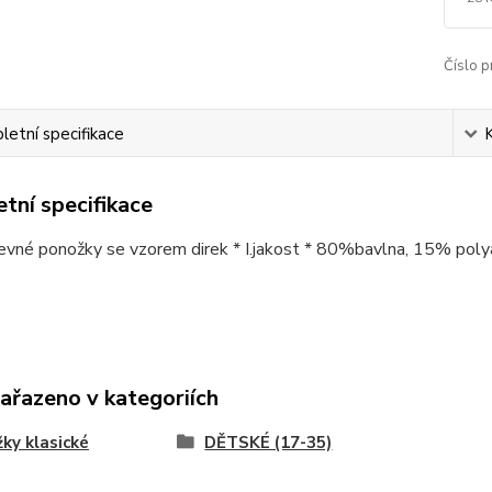
Číslo p
etní specifikace
tní specifikace
pevné ponožky se vzorem direk * I.jakost * 80%bavlna, 15% pol
zařazeno v kategoriích
ky klasické
DĚTSKÉ (17-35)