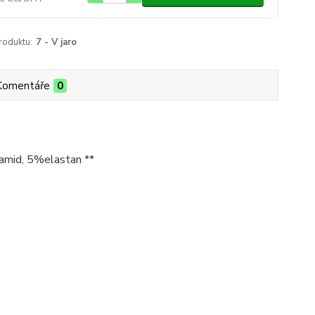
roduktu:
7 - V jaro
Komentáře
0
yamid, 5%elastan **