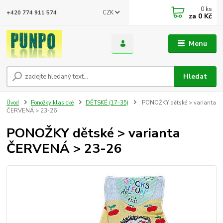
0
ks
CZK
+420 774 911 574
za
0 Kč
Menu
Hledat
Úvod
Ponožky klasické
DĚTSKÉ (17-35)
PONOŽKY dětské > varianta
ČERVENÁ > 23-26
PONOŽKY dětské > varianta
ČERVENÁ > 23-26