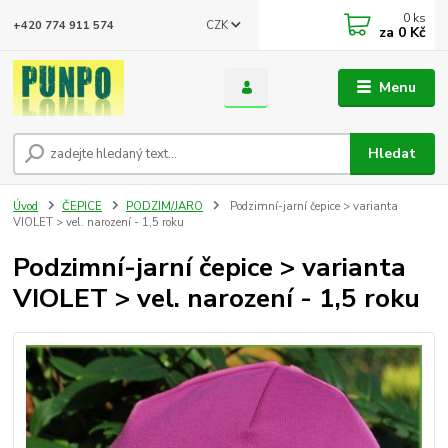
0
ks
CZK
+420 774 911 574
za
0 Kč
Menu
Hledat
Úvod
ČEPICE
PODZIM/JARO
Podzimní-jarní čepice > varianta
VIOLET > vel. narození - 1,5 roku
Podzimní-jarní čepice > varianta
VIOLET > vel. narození - 1,5 roku