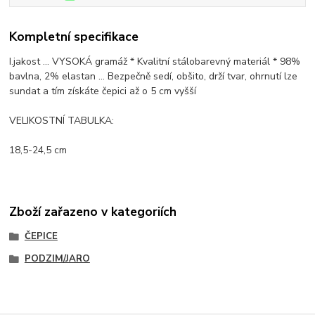
Kompletní specifikace
I.jakost ... VYSOKÁ gramáž * Kvalitní stálobarevný materiál * 98%
bavlna, 2% elastan ... Bezpečně sedí, obšito, drží tvar, ohrnutí lze
sundat a tím získáte čepici až o 5 cm vyšší
VELIKOSTNÍ TABULKA:
18,5-24,5 cm
Zboží zařazeno v kategoriích
ČEPICE
PODZIM/JARO