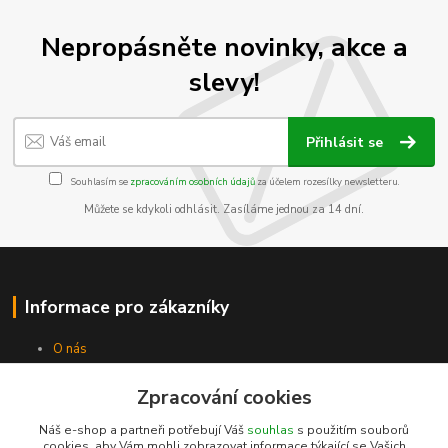
Nepropásněte novinky, akce a
slevy!
Přihlásit se
Souhlasím se
zpracováním osobních údajů
za účelem rozesílky newsletteru.
Můžete se kdykoli odhlásit. Zasíláme jednou za 14 dní.
Informace pro zákazníky
O nás
Jak nakupovat
Obchodní podmínky
Zpracování cookies
Kontakty
Náš e-shop a partneři potřebují Váš
souhlas
s použitím souborů
cookies, aby Vám mohli zobrazovat informace týkající se Vašich