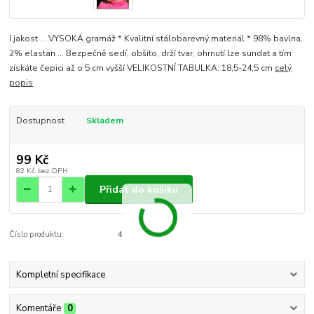
I.jakost ... VYSOKÁ gramáž * Kvalitní stálobarevný materiál * 98% bavlna,
2% elastan ... Bezpečně sedí, obšito, drží tvar, ohrnutí lze sundat a tím
získáte čepici až o 5 cm vyšší VELIKOSTNÍ TABULKA: 18,5-24,5 cm
celý
popis
Dostupnost
Skladem
99 Kč
82 Kč
bez DPH
Přidat do košíku
Číslo produktu:
4
Kompletní specifikace
Komentáře
0