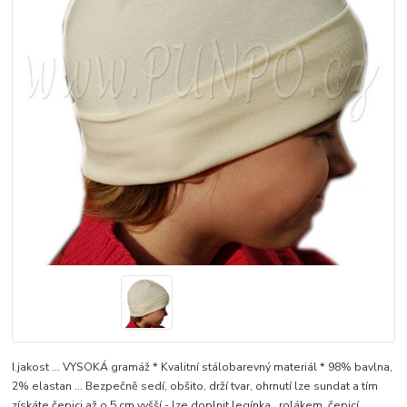
I.jakost ... VYSOKÁ gramáž * Kvalitní stálobarevný materiál * 98% bavlna,
2% elastan ... Bezpečně sedí, obšito, drží tvar, ohrnutí lze sundat a tím
získáte čepici až o 5 cm vyšší - lze doplnit legínka., rolákem, čepicí