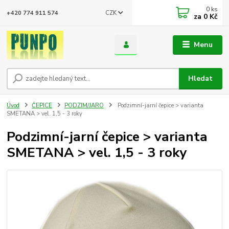
0
ks
CZK
+420 774 911 574
za
0 Kč
Menu
Hledat
Úvod
ČEPICE
PODZIM/JARO
Podzimní-jarní čepice > varianta
SMETANA > vel. 1,5 - 3 roky
Podzimní-jarní čepice > varianta
SMETANA > vel. 1,5 - 3 roky