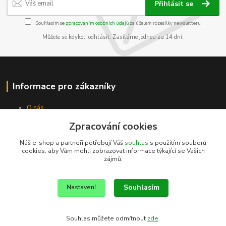
Přihlásit se
Souhlasím se
zpracováním osobních údajů
za účelem rozesílky newsletteru.
Můžete se kdykoli odhlásit. Zasíláme jednou za 14 dní.
Informace pro zákazníky
O nás
Jak nakupovat
Zpracování cookies
Obchodní podmínky
Kontakty
Náš e-shop a partneři potřebují Váš
souhlas
s použitím souborů
cookies, aby Vám mohli zobrazovat informace týkající se Vašich
zájmů.
Souhlasím
Nastavení
Souhlas můžete odmítnout
zde
.