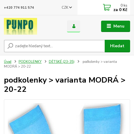
0
ks
CZK
+420 774 911 574
za
0 Kč
Menu
Hledat
Úvod
PODKOLENKY
DĚTSKÉ (23-35)
podkolenky > varianta
MODRÁ > 20-22
podkolenky > varianta MODRÁ >
20-22