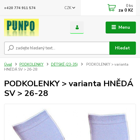
0
ks
CZK
+420 774 911 574
za
0 Kč
Menu
Hledat
Úvod
PODKOLENKY
DĚTSKÉ (23-35)
PODKOLENKY > varianta
HNĚDÁ SV > 26-28
PODKOLENKY > varianta HNĚDÁ
SV > 26-28