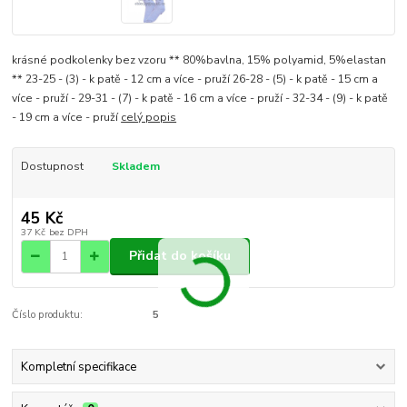
krásné podkolenky bez vzoru ** 80%bavlna, 15% polyamid, 5%elastan
** 23-25 - (3) - k patě - 12 cm a více - pruží 26-28 - (5) - k patě - 15 cm a
více - pruží - 29-31 - (7) - k patě - 16 cm a více - pruží - 32-34 - (9) - k patě
- 19 cm a více - pruží
celý popis
Dostupnost
Skladem
45 Kč
37 Kč
bez DPH
Přidat do košíku
Číslo produktu:
5
Kompletní specifikace