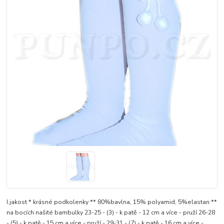
I.jakost * krásné podkolenky ** 80%bavlna, 15% polyamid, 5%elastan **
na bocích našité bambulky 23-25 - (3) - k patě - 12 cm a více - pruží 26-28
- (5) - k patě - 15 cm a více - pruží - 29-31 - (7) - k patě - 16 cm a více -