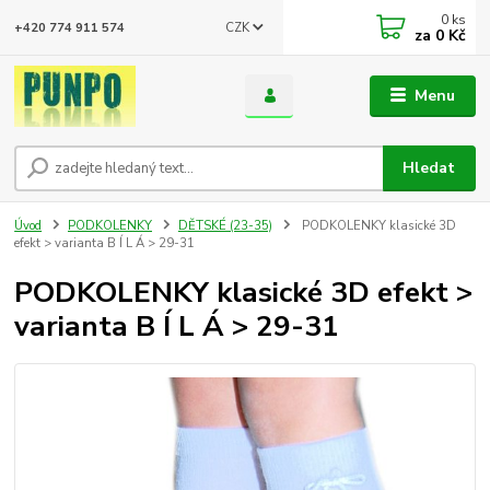
0
ks
CZK
+420 774 911 574
za
0 Kč
Menu
Hledat
Úvod
PODKOLENKY
DĚTSKÉ (23-35)
PODKOLENKY klasické 3D
efekt > varianta B Í L Á > 29-31
PODKOLENKY klasické 3D efekt >
varianta B Í L Á > 29-31