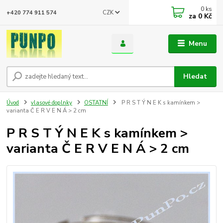
0
ks
CZK
+420 774 911 574
za
0 Kč
Menu
Hledat
Úvod
vlasové doplnky
OSTATNÍ
P R S T Ý N E K s kamínkem >
varianta Č E R V E N Á > 2 cm
P R S T Ý N E K s kamínkem >
varianta Č E R V E N Á > 2 cm