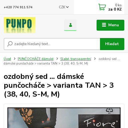
0
ks
CZK
+420 774 911 574
za
0 Kč
Menu
Hledat
Úvod
PUNČOCHÁČE dámské
Slabé, transparentní
ozdobný sed ...
dámské punčocháče > varianta TAN > 3 (38, 40, S-M, M)
ozdobný sed ... dámské
punčocháče > varianta TAN > 3
(38, 40, S-M, M)