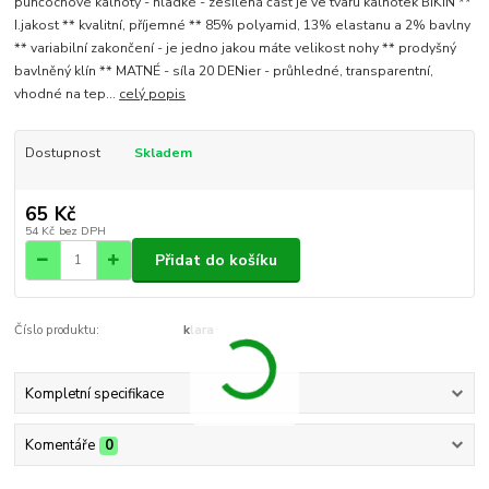
punčochové kalhoty - hladké - zesílená část je ve tvaru kalhotek BIKIN **
I.jakost ** kvalitní, příjemné ** 85% polyamid, 13% elastanu a 2% bavlny
** variabilní zakončení - je jedno jakou máte velikost nohy ** prodyšný
bavlněný klín ** MATNÉ - síla 20 DENier - průhledné, transparentní,
vhodné na tep...
celý popis
Dostupnost
Skladem
65 Kč
54 Kč
bez DPH
Přidat do košíku
Číslo produktu:
klara
Kompletní specifikace
Komentáře
0