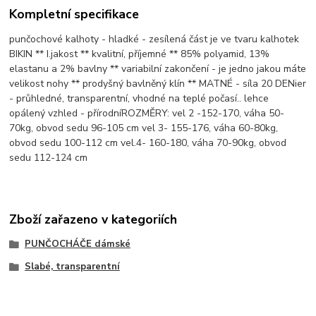
Kompletní specifikace
punčochové kalhoty - hladké - zesílená část je ve tvaru kalhotek
BIKIN ** I.jakost ** kvalitní, příjemné ** 85% polyamid, 13%
elastanu a 2% bavlny ** variabilní zakončení - je jedno jakou máte
velikost nohy ** prodyšný bavlněný klín ** MATNÉ - síla 20 DENier
- průhledné, transparentní, vhodné na teplé počasí.. lehce
opálený vzhled - přírodníROZMĚRY: vel 2 -152-170, váha 50-
70kg, obvod sedu 96-105 cm vel 3- 155-176, váha 60-80kg,
obvod sedu 100-112 cm vel.4- 160-180, váha 70-90kg, obvod
sedu 112-124 cm
Zboží zařazeno v kategoriích
PUNČOCHÁČE dámské
Slabé, transparentní