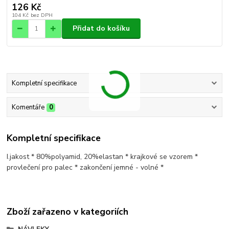
126 Kč
104 Kč
bez DPH
Přidat do košíku
Kompletní specifikace
Komentáře
0
Kompletní specifikace
I.jakost * 80%polyamid, 20%elastan * krajkové se vzorem *
provlečení pro palec * zakončení jemné - volné *
Zboží zařazeno v kategoriích