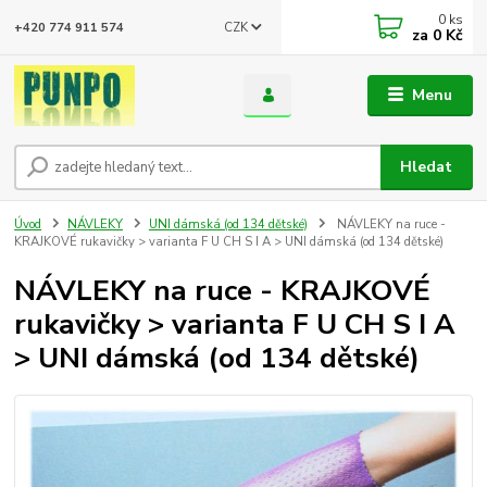
0
ks
CZK
+420 774 911 574
za
0 Kč
Menu
Hledat
Úvod
NÁVLEKY
UNI dámská (od 134 dětské)
NÁVLEKY na ruce -
KRAJKOVÉ rukavičky > varianta F U CH S I A > UNI dámská (od 134 dětské)
NÁVLEKY na ruce - KRAJKOVÉ
rukavičky > varianta F U CH S I A
> UNI dámská (od 134 dětské)