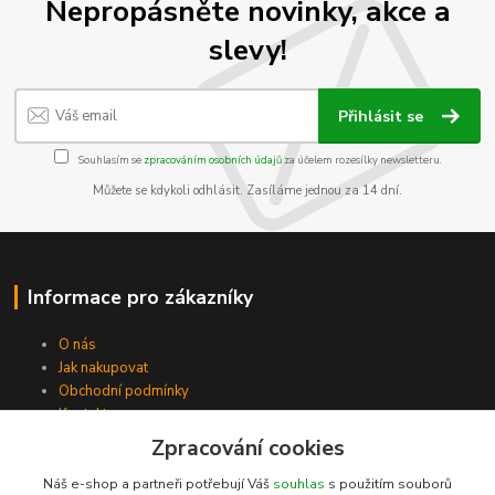
Nepropásněte novinky, akce a
slevy!
Přihlásit se
Souhlasím se
zpracováním osobních údajů
za účelem rozesílky newsletteru.
Můžete se kdykoli odhlásit. Zasíláme jednou za 14 dní.
Informace pro zákazníky
O nás
Jak nakupovat
Obchodní podmínky
Kontakty
Zpracování cookies
Náš e-shop a partneři potřebují Váš
souhlas
s použitím souborů