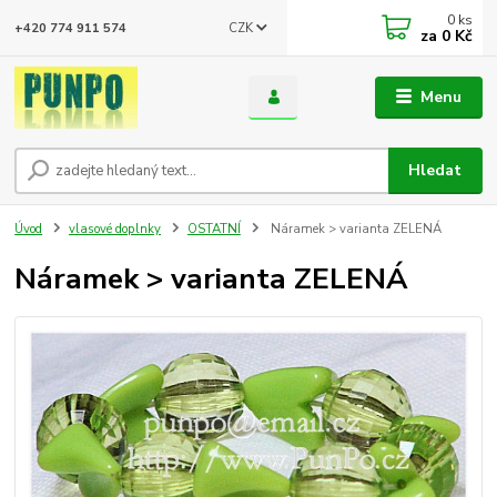
0
ks
CZK
+420 774 911 574
za
0 Kč
Menu
Hledat
Úvod
vlasové doplnky
OSTATNÍ
Náramek > varianta ZELENÁ
Náramek > varianta ZELENÁ