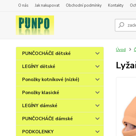
O nás
Jak nakupovat
Obchodní podmínky
Kontakty
Oc
Úvod
PUNČOCHÁČE dětské
Lyža
LEGÍNY dětské
Ponožky kotníkové (nízké)
Ponožky klasické
LEGÍNY dámské
PUNČOCHÁČE dámské
PODKOLENKY