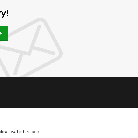
y!
obrazovat informace