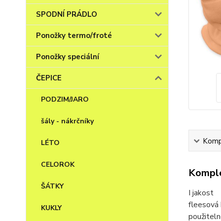
SPODNÍ PRÁDLO
Ponožky termo/froté
Ponožky speciální
ČEPICE
PODZIM/JARO
šály - nákrčníky
Kompl
LÉTO
CELOROK
Komple
ŠÁTKY
I jakost
fleesová 
KUKLY
použiteln