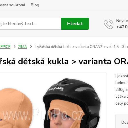
hrana soukromí
Blog
Nevíte
Hledat
+420
ČEPICE
ZIMA
Lyžařská dětská kukla > varianta ORANŽ > vel. 1,5 - 3 r
řská dětská kukla > varianta ORA
I jakos
helmu 
230g-m
výška 
celý p
Dos