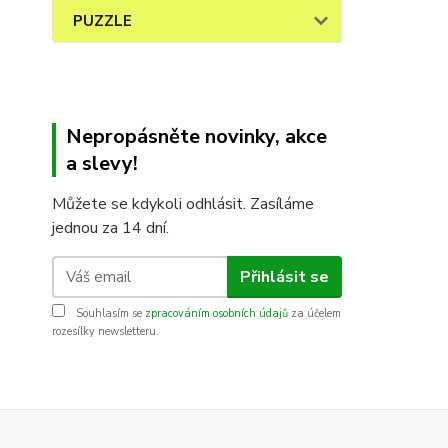
PUZZLE
Nepropásněte novinky, akce
a slevy!
Můžete se kdykoli odhlásit. Zasíláme
jednou za 14 dní.
Přihlásit se
Souhlasím se
zpracováním osobních údajů
za účelem
rozesílky newsletteru.