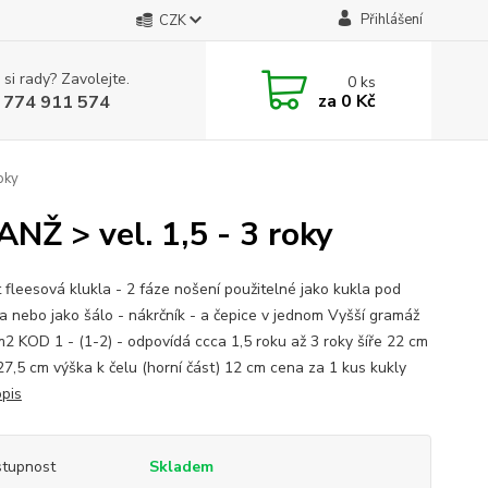
Přihlášení
CZK
 si rady? Zavolejte.
0
ks
za
0 Kč
 774 911 574
oky
NŽ > vel. 1,5 - 3 roky
t fleesová klukla - 2 fáze nošení použitelné jako kukla pod
a nebo jako šálo - nákrčník - a čepice v jednom Vyšší gramáž
2 KOD 1 - (1-2) - odpovídá ccca 1,5 roku až 3 roky šíře 22 cm
27,5 cm výška k čelu (horní část) 12 cm cena za 1 kus kukly
opis
tupnost
Skladem