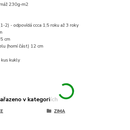
amáž 230g-m2
1-2) - odpovídá ccca 1,5 roku až 3 roky
cm
,5 cm
elu (horní část) 12 cm
 kus kukly
zařazeno v kategoriích
CE
ZIMA