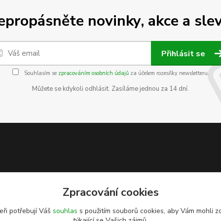
epropásněte novinky, akce a slev
Přihlásit se
Souhlasím se
zpracováním osobních údajů
za účelem rozesílky newsletteru.
Můžete se kdykoli odhlásit. Zasíláme jednou za 14 dní.
Zpracování cookies
eři potřebují Váš
souhlas
s použitím souborů cookies, aby Vám mohli z
týkající se Vašich zájmů.