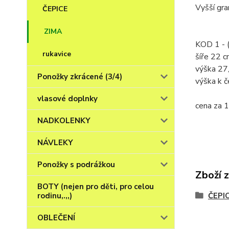
Vyšší gr
ČEPICE
ZIMA
KOD 1 - (
rukavice
šíře 22 
výška 27
Ponožky zkrácené (3/4)
výška k č
vlasové doplnky
cena za 1
NADKOLENKY
NÁVLEKY
Ponožky s podrážkou
Zboží 
BOTY (nejen pro děti, pro celou
rodinu,.,,)
ČEPI
OBLEČENÍ