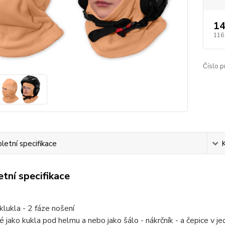
14
116
Číslo p
etní specifikace
tní specifikace
klukla - 2 fáze nošení
é jako kukla pod helmu a nebo jako šálo - nákrčník - a čepice v j