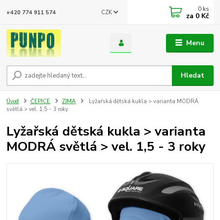
0
ks
CZK
+420 774 911 574
za
0 Kč
Menu
Hledat
Úvod
ČEPICE
ZIMA
Lyžařská dětská kukla > varianta MODRÁ
světlá > vel. 1,5 - 3 roky
Lyžařská dětská kukla > varianta
MODRÁ světlá > vel. 1,5 - 3 roky