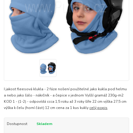
I jakost fleesová klukla - 2 fáze nošení použitelné jako kukla pod helmu
a nebo jako šálo - nákrčník - a čepice v jednom Vyšší gramáž 230g-m2
KOD 1 - (1-2) - odpovídá ccca 1,5 roku až 3 roky šíře 22 cm výška 27,5 cm
výška k čelu (horní část) 12 cm cena za 1 kus kukly
celý popis
Dostupnost
Skladem