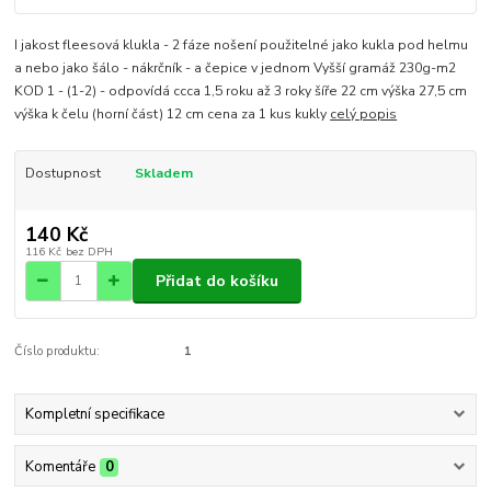
I jakost fleesová klukla - 2 fáze nošení použitelné jako kukla pod helmu
a nebo jako šálo - nákrčník - a čepice v jednom Vyšší gramáž 230g-m2
KOD 1 - (1-2) - odpovídá ccca 1,5 roku až 3 roky šíře 22 cm výška 27,5 cm
výška k čelu (horní část) 12 cm cena za 1 kus kukly
celý popis
Dostupnost
Skladem
140 Kč
116 Kč
bez DPH
Přidat do košíku
Číslo produktu:
1
Kompletní specifikace
Komentáře
0