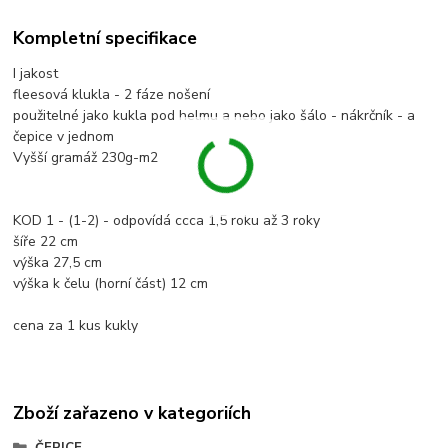
Kompletní specifikace
I jakost
fleesová klukla - 2 fáze nošení
použitelné jako kukla pod helmu a nebo jako šálo - nákrčník - a
čepice v jednom
Vyšší gramáž 230g-m2
KOD 1 - (1-2) - odpovídá ccca 1,5 roku až 3 roky
šíře 22 cm
výška 27,5 cm
výška k čelu (horní část) 12 cm
cena za 1 kus kukly
Zboží zařazeno v kategoriích
ČEPICE