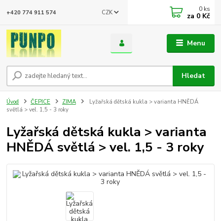
0
ks
CZK
+420 774 911 574
za
0 Kč
Menu
Hledat
Úvod
ČEPICE
ZIMA
Lyžařská dětská kukla > varianta HNĚDÁ
světlá > vel. 1,5 - 3 roky
Lyžařská dětská kukla > varianta
HNĚDÁ světlá > vel. 1,5 - 3 roky