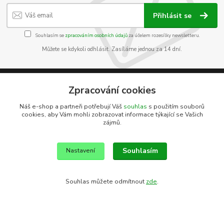
Přihlásit se
Souhlasím se
zpracováním osobních údajů
za účelem rozesílky newsletteru.
Můžete se kdykoli odhlásit. Zasíláme jednou za 14 dní.
Zpracování cookies
Informace pro zákazníky
Náš e-shop a partneři potřebují Váš
souhlas
s použitím souborů
cookies, aby Vám mohli zobrazovat informace týkající se Vašich
O nás
zájmů.
Jak nakupovat
Obchodní podmínky
Souhlasím
Kontakty
Nastavení
Souhlas můžete odmítnout
zde
.