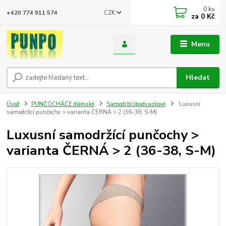
0
ks
CZK
+420 774 911 574
za
0 Kč
Menu
Hledat
Úvod
PUNČOCHÁČE dámské
Samodržící/podvazkové
Luxusní
samodržící punčochy > varianta ČERNÁ > 2 (36-38, S-M)
Luxusní samodržící punčochy >
varianta ČERNÁ > 2 (36-38, S-M)