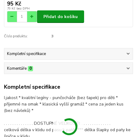
95 Kč
79 Kč
bez DPH
Přidat do košíku
Číslo produktu:
3
Kompletní specifikace
Komentáře
0
Kompletní specifikace
I.jakost * kvalitní legíny - punčocháče (bez ťapek) pro děti *
příjemné na omak * klasická vyšší gramáž * cena za jeden kus
(bez návleků) *
. . . . . . . . . . . . . . DOSTUPNÉ VELIKOSTI: . . . . . . . . . . . . . .
celková délka v klidu od pasu k patě **** délka šlapky od paty ke
špičce v klidu