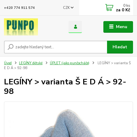
0
ks
CZK
+420 774 911 574
za
0 Kč
Menu
Hledat
Úvod
LEGÍNY dětské
ÚPLET (jako punčocháče)
LEGÍNY > varianta Š
E D Á > 92-98
LEGÍNY > varianta Š E D Á > 92-
98