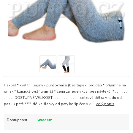
I.jakost * kvalitní legíny - punčocháče (bez ťapek) pro děti * příjemné na
omak * klasická vyšší gramáž * cena za jeden kus (bez návleků) * . . . . . . . .
. . . . . . DOSTUPNÉ VELIKOSTI: . . . . . . . . . . . . . . celková délka v klidu od
pasu k patě **** délka šlapky od paty ke špičce v kli...
celý popis
Dostupnost
Skladem