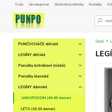
O nás
Jak nakupovat
Obchodní podmínky
Kontakty
Oc
Úvod
PUNČOCHÁČE dětské
LEGÍ
LEGÍNY dětské
Ponožky kotníkové (nízké)
Ponožky klasické
LEGÍNY dámské
JARO/PODZIM (40-60 denier)
LÉTO (10-30 denier)