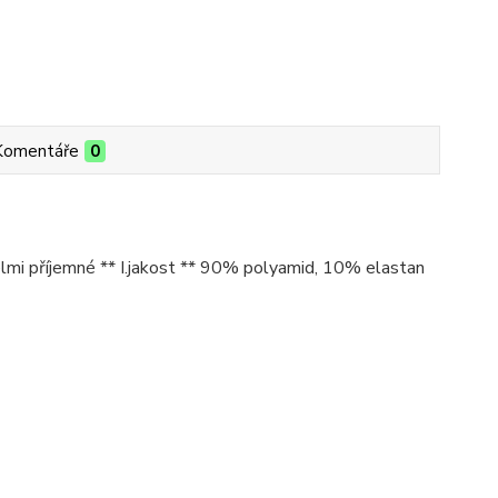
Komentáře
0
mi příjemné ** I.jakost ** 90% polyamid, 10% elastan