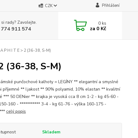
Přihlášení
CZK
 si rady? Zavolejte.
0
ks
za
0 Kč
 774 911 574
A P H I T E > 2 (36-38, S-M)
 2 (36-38, S-M)
ámské punčochové kalhoty = LEGÍNY ** elegantní a smyslné
i příjemné ** I.jakost ** 90% polyamid, 10% elastan ** kvalitní
é *** 50 DENier ** krajka je vysoká cca 8 cm 1-2 - kg 45-60 -
150-160 - *********** 3-4 - kg 61-76 - výška 160-175 -
****
celý popis
tupnost
Skladem