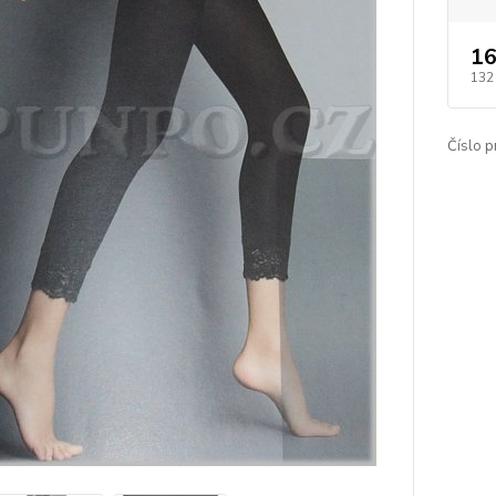
16
132
Číslo p