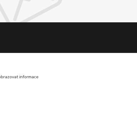
obrazovat informace
Vytvořeno na
Eshop-rychle.cz