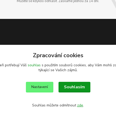
Můžete se kdykoli odhlásit. Zasíláme jednou za 14 dní.
Zpracování cookies
eři potřebují Váš
souhlas
s použitím souborů cookies, aby Vám mohli z
týkající se Vašich zájmů.
Souhlasím
Nastavení
Souhlas můžete odmítnout
zde
.