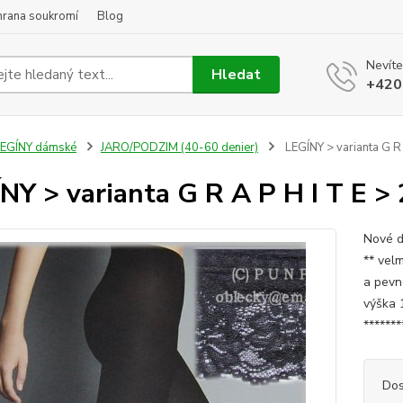
hrana soukromí
Blog
Nevíte
Hledat
+420
LEGÍNY dámské
JARO/PODZIM (40-60 denier)
LEGÍNY > varianta G R 
NY > varianta G R A P H I T E >
Nové d
** velm
a pevn
výška 
******
Dos