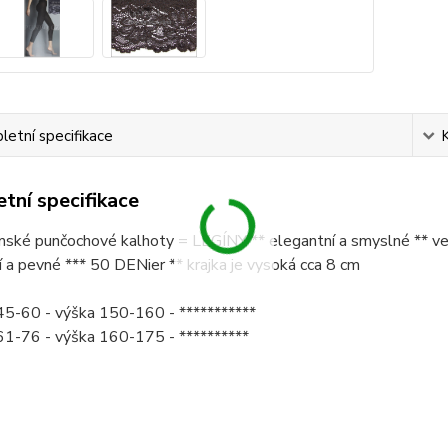
etní specifikace
tní specifikace
ské punčochové kalhoty = LEGÍNY ** elegantní a smyslné ** vel
ní a pevné *** 50 DENier ** krajka je vysoká cca 8 cm
45-60 - výška 150-160 - ***********
61-76 - výška 160-175 - **********