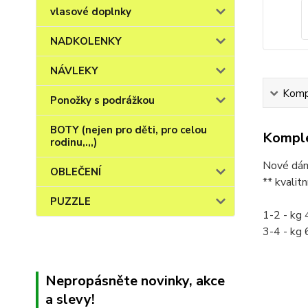
vlasové doplnky
NADKOLENKY
NÁVLEKY
Kompl
Ponožky s podrážkou
BOTY (nejen pro děti, pro celou
Komple
rodinu,.,,)
Nové dám
OBLEČENÍ
** kvalit
PUZZLE
1-2 - kg 
3-4 - kg 
Nepropásněte novinky, akce
a slevy!