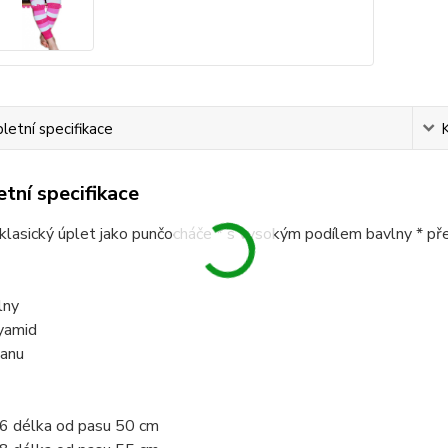
etní specifikace
tní specifikace
* klasický úplet jako punčocháče * s vysokým podílem bavlny * 
lny
yamid
anu
86 délka od pasu 50 cm