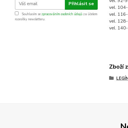
vel. 92-
Přihlásit se
vel. 104
vel. 116
Souhlasím se
zpracováním osobních údajů
za účelem
rozesílky newsletteru.
vel. 128
vel. 140
Zboží 
LEGÍ
N