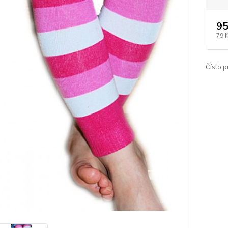
95
79 
Číslo p