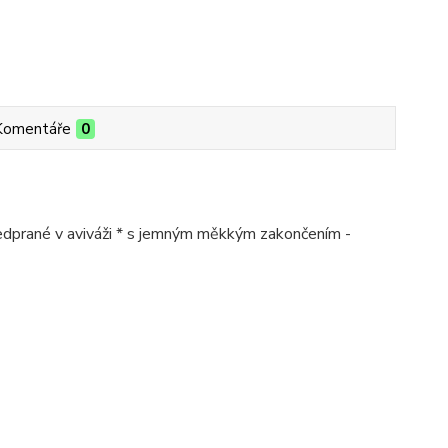
Komentáře
0
předprané v aviváži * s jemným měkkým zakončením -