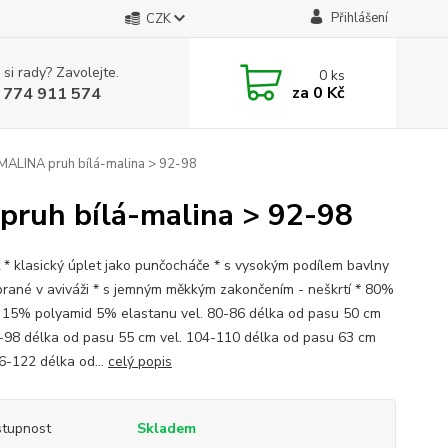
Přihlášení
CZK
 si rady? Zavolejte.
0
ks
za
0 Kč
 774 911 574
 MALINA pruh bílá-malina > 92-98
pruh bílá-malina > 92-98
st * klasický úplet jako punčocháče * s vysokým podílem bavlny
prané v aviváži * s jemným měkkým zakončením - neškrtí * 80%
 15% polyamid 5% elastanu vel. 80-86 délka od pasu 50 cm
2-98 délka od pasu 55 cm vel. 104-110 délka od pasu 63 cm
16-122 délka od...
celý popis
tupnost
Skladem