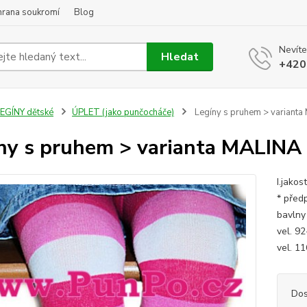
hrana soukromí
Blog
Nevíte
Hledat
+420
EGÍNY dětské
ÚPLET (jako punčocháče)
Legíny s pruhem > varianta
ny s pruhem > varianta MALINA 
I.jako
* před
bavlny
vel. 9
vel. 1
Dos