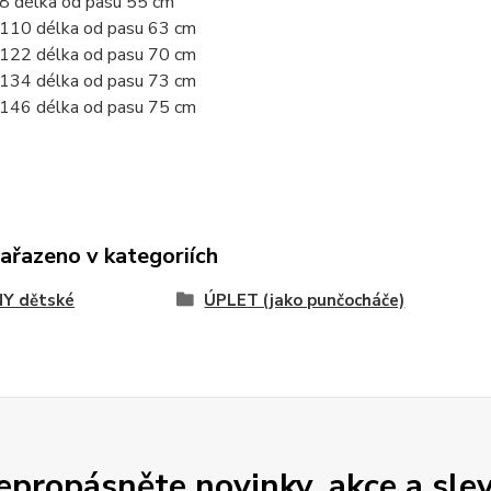
98 délka od pasu 55 cm
-110 délka od pasu 63 cm
-122 délka od pasu 70 cm
-134 délka od pasu 73 cm
-146 délka od pasu 75 cm
zařazeno v kategoriích
NY dětské
ÚPLET (jako punčocháče)
epropásněte novinky, akce a slev