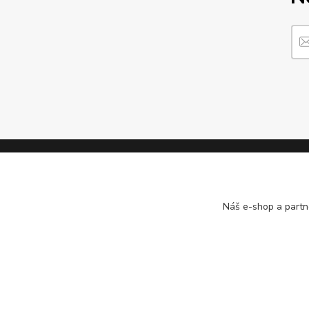
Informace pro zákazníky
Náš e-shop a partn
O nás
Jak nakupovat
Obchodní podmínky
Kontakty