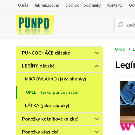
O nás
Jak nakupovat
Obchodní podmínky
Kontakty
Oc
Úvod
L
PUNČOCHÁČE dětské
Legí
LEGÍNY dětské
MIKROVLÁKNO (jako silonky)
ÚPLET (jako punčocháče)
LÁTKA (jako tepláky)
Ponožky kotníkové (nízké)
Ponožky klasické