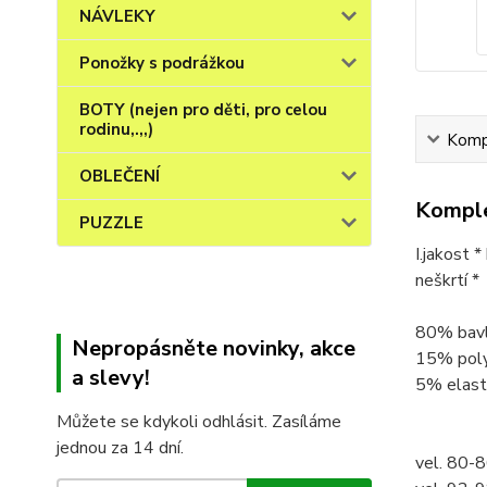
NÁVLEKY
Ponožky s podrážkou
BOTY (nejen pro děti, pro celou
rodinu,.,,)
Kompl
OBLEČENÍ
Komple
PUZZLE
I.jakost 
neškrtí *
80% bav
Nepropásněte novinky, akce
15% pol
a slevy!
5% elast
Můžete se kdykoli odhlásit. Zasíláme
jednou za 14 dní.
vel. 80-