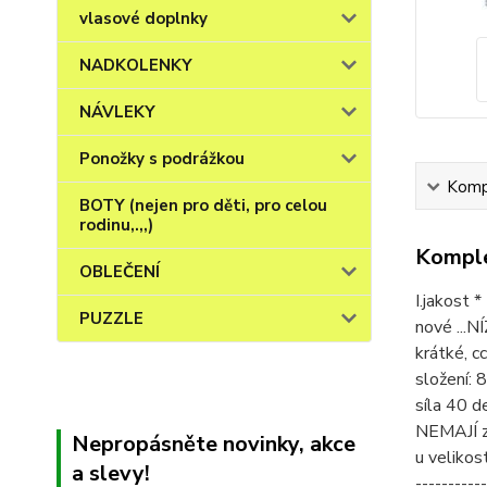
vlasové doplnky
NADKOLENKY
NÁVLEKY
Ponožky s podrážkou
Kompl
BOTY (nejen pro děti, pro celou
rodinu,.,,)
Komple
OBLEČENÍ
I.jakost *
PUZZLE
nové ...N
krátké, c
složení:
síla 40 d
NEMAJÍ ze
Nepropásněte novinky, akce
u velikos
a slevy!
-----------