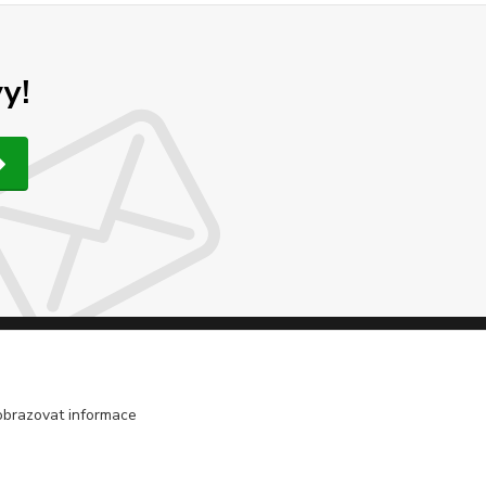
y!
obrazovat informace