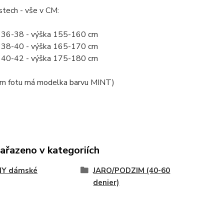
stech - vše v CM:
a 36-38 - výška 155-160 cm
a 38-40 - výška 165-170 cm
a 40-42 - výška 175-180 cm
ním fotu má modelka barvu MINT)
zařazeno v kategoriích
NY dámské
JARO/PODZIM (40-60
denier)