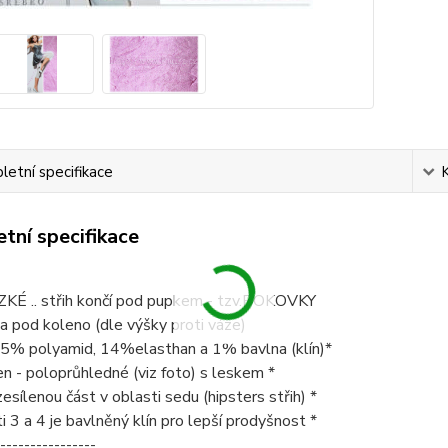
etní specifikace
tní specifikace
ÍZKÉ .. střih končí pod pupkem - tzv.BOKOVKY
ca pod koleno (dle výšky proti váze)
 85% polyamid, 14%elasthan a 1% bavlna (klín)*
en - poloprůhledné (viz foto) s leskem *
sílenou část v oblasti sedu (hipsters střih) *
ti 3 a 4 je bavlněný klín pro lepší prodyšnost *
----------------