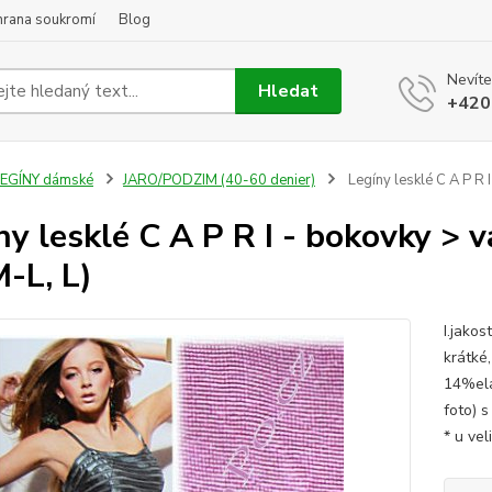
hrana soukromí
Blog
Nevíte
Hledat
+420
LEGÍNY dámské
JARO/PODZIM (40-60 denier)
Legíny lesklé C A P R I
ny lesklé C A P R I - bokovky > va
M-L, L)
I.jakos
krátké
14%ela
foto) s
* u veli