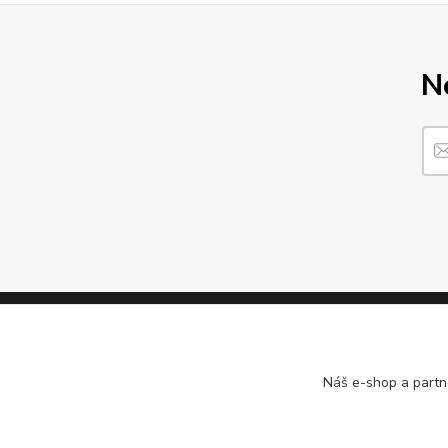
N
Informace pro zákazníky
Náš e-shop a partn
O nás
Jak nakupovat