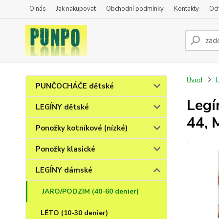
O nás
Jak nakupovat
Obchodní podmínky
Kontakty
Oc
Úvod
PUNČOCHÁČE dětské
Legí
LEGÍNY dětské
44, 
Ponožky kotníkové (nízké)
Ponožky klasické
LEGÍNY dámské
JARO/PODZIM (40-60 denier)
LÉTO (10-30 denier)