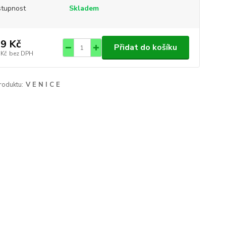
tupnost
Skladem
9 Kč
Přidat do košíku
 Kč
bez DPH
roduktu:
V E N I C E