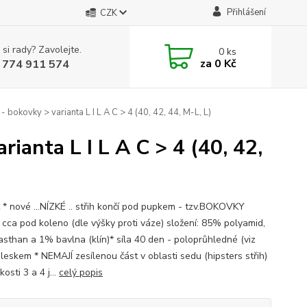
Přihlášení
CZK
 si rady? Zavolejte.
0
ks
za
0 Kč
 774 911 574
 - bokovky > varianta L I L A C > 4 (40, 42, 44, M-L, L)
rianta L I L A C > 4 (40, 42,
t * nové ...NÍZKÉ .. střih končí pod pupkem - tzv.BOKOVKY
, cca pod koleno (dle výšky proti váze) složení: 85% polyamid,
sthan a 1% bavlna (klín)* síla 40 den - poloprůhledné (viz
 leskem * NEMAJÍ zesílenou část v oblasti sedu (hipsters střih)
kosti 3 a 4 j...
celý popis