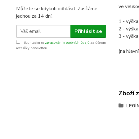
ve veliko
Můžete se kdykoli odhlásit. Zasíláme
jednou za 14 dní.
1 - výšk
2 - výšk
Přihlásit se
3 - výšk
Souhlasím se
zpracováním osobních údajů
za účelem
rozesílky newsletteru.
(na hlav
Zboží 
LEGÍ