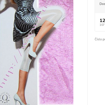
Dos
12
107
Číslo p