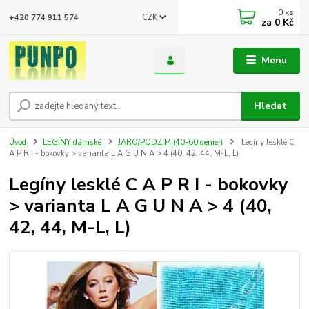
0
ks
CZK
+420 774 911 574
za
0 Kč
Menu
Hledat
Úvod
LEGÍNY dámské
JARO/PODZIM (40-60 denier)
Legíny lesklé C
A P R I - bokovky > varianta L A G U N A > 4 (40, 42, 44, M-L, L)
Legíny lesklé C A P R I - bokovky
> varianta L A G U N A > 4 (40,
42, 44, M-L, L)