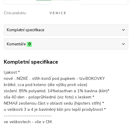
Číslo produktu:
V E N I C E
Kompletní specifikace
Komentáře
0
Kompletní specifikace
I.jakost *
nové ...NÍZKÉ .. střih končí pod pupkem - tzv.BOKOVKY
krátké, cca pod koleno (dle výšky proti váze)
složení: 85% polyamid, 14%elasthan a 1% bavlna (klín)*
síla 40 den - poloprůhledné (viz foto) s leskem *
NEMAJÍ zesílenou část v oblasti sedu (hipsters střih) *
u velikosti 3 a 4 je bavlněný klín pro lepší prodyšnost *
---------------------------
ve velikostech - vše v CM: