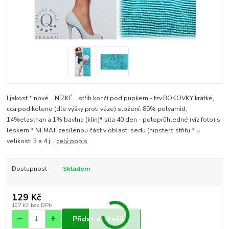
I.jakost * nové ...NÍZKÉ .. střih končí pod pupkem - tzv.BOKOVKY krátké,
cca pod koleno (dle výšky proti váze) složení: 85% polyamid,
14%elasthan a 1% bavlna (klín)* síla 40 den - poloprůhledné (viz foto) s
leskem * NEMAJÍ zesílenou část v oblasti sedu (hipsters střih) * u
velikosti 3 a 4 j...
celý popis
Dostupnost
Skladem
129 Kč
107 Kč
bez DPH
Přidat do košíku