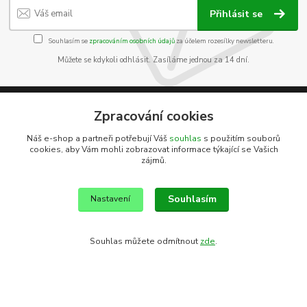
Přihlásit se
Souhlasím se
zpracováním osobních údajů
za účelem rozesílky newsletteru.
Můžete se kdykoli odhlásit. Zasíláme jednou za 14 dní.
Zpracování cookies
Informace pro zákazníky
Náš e-shop a partneři potřebují Váš
souhlas
s použitím souborů
cookies, aby Vám mohli zobrazovat informace týkající se Vašich
O nás
zájmů.
Jak nakupovat
Obchodní podmínky
Souhlasím
Kontakty
Nastavení
Souhlas můžete odmítnout
zde
.