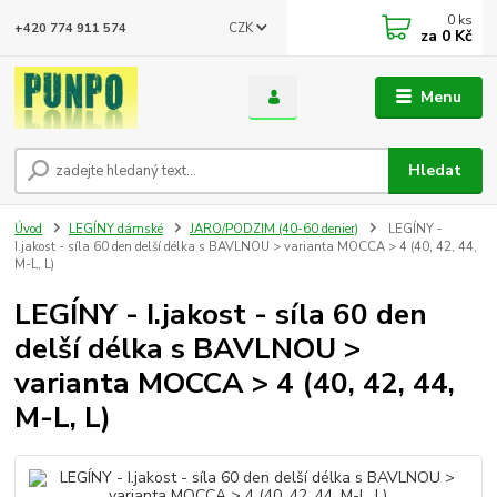
0
ks
CZK
+420 774 911 574
za
0 Kč
Menu
Hledat
Úvod
LEGÍNY dámské
JARO/PODZIM (40-60 denier)
LEGÍNY -
I.jakost - síla 60 den delší délka s BAVLNOU > varianta MOCCA > 4 (40, 42, 44,
M-L, L)
LEGÍNY - I.jakost - síla 60 den
delší délka s BAVLNOU >
varianta MOCCA > 4 (40, 42, 44,
M-L, L)