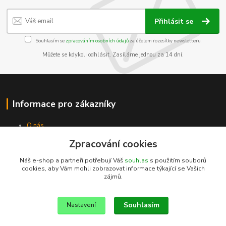
Přihlásit se
Souhlasím se
zpracováním osobních údajů
za účelem rozesílky newsletteru.
Můžete se kdykoli odhlásit. Zasíláme jednou za 14 dní.
Informace pro zákazníky
O nás
Jak nakupovat
Zpracování cookies
Obchodní podmínky
Kontakty
Náš e-shop a partneři potřebují Váš
souhlas
s použitím souborů
cookies, aby Vám mohli zobrazovat informace týkající se Vašich
zájmů.
Souhlasím
Nastavení