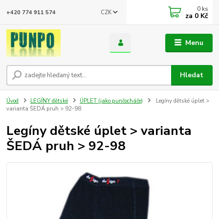
0
ks
CZK
+420 774 911 574
za
0 Kč
Menu
Hledat
Úvod
LEGÍNY dětské
ÚPLET (jako punčocháče)
Legíny dětské úplet >
varianta ŠEDÁ pruh > 92-98
Legíny dětské úplet > varianta
ŠEDÁ pruh > 92-98