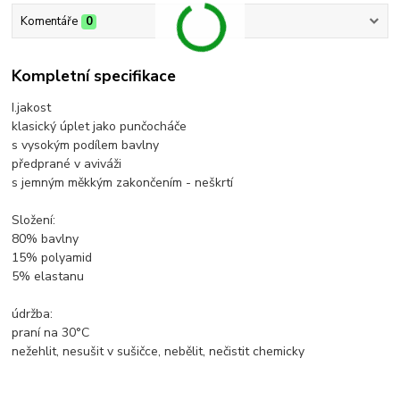
Komentáře
0
Kompletní specifikace
I.jakost
klasický úplet jako punčocháče
s vysokým podílem bavlny
předprané v aviváži
s jemným měkkým zakončením - neškrtí
Složení:
80% bavlny
15% polyamid
5% elastanu
údržba:
praní na 30°C
nežehlit, nesušit v sušičce, nebělit, nečistit chemicky