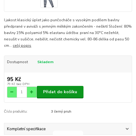
I.jakost klasický úplet jako punčocháče s vysokým podílem bavlny
předprané v aviváži s jemným měkkým zakončením - neškrtí Složení: 80%
bavlny 15% polyamid 5% elastanu údržba: praní na 30°C nežehlit,
nesušit v sušičce, nebělit, nečistit chemicky vel. 80-86 délka od pasu 50
cm...
celý popis
Dostupnost
Skladem
95 Kč
79 Kč
bez DPH
Přidat do košíku
Číslo produktu:
3 černý pruh
Kompletní specifikace