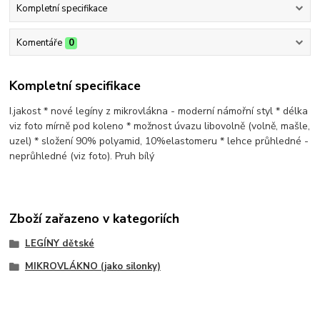
Kompletní specifikace
Komentáře
0
Kompletní specifikace
I.jakost * nové legíny z mikrovlákna - moderní námořní styl * délka
viz foto mírně pod koleno * možnost úvazu libovolně (volně, mašle,
uzel) * složení 90% polyamid, 10%elastomeru * lehce průhledné -
neprůhledné (viz foto). Pruh bílý
Zboží zařazeno v kategoriích
LEGÍNY dětské
MIKROVLÁKNO (jako silonky)