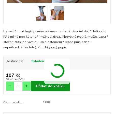
I.jakost * nové legíny z mikrovlákna - moderní námořní styl * délka viz
foto mírně pod koleno * možnost úvazu libovolně (volně, mašle, uzel) *
složení 90% polyamid, 10%elastomeru * lehce průhledné -
neprůhledné (viz foto). Pruh bílý
celý popis
Dostupnost
Skladem
107 Kč
88 Kč
bez DPH
Přidat do košíku
Číslo produktu:
3758