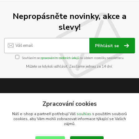
Nepropásněte novinky, akce a
slevy!
Přihlásit se
Souhlasím se
zpracováním osobních údajů
za účelem rozesílky newsletteru.
Můžete se kdykoli odhlásit. Zasíláme jednou za 14 dní.
Informace pro zákazníky
Zpracování cookies
O nás
Náš e-shop a partneři potřebují Váš
souhlas
s použitím souborů
Jak nakupovat
cookies, aby Vám mohli zobrazovat informace týkající se Vašich
Obchodní podmínky
zájmů.
Kontakty