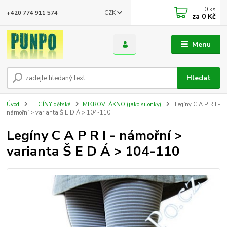
0
ks
CZK
+420 774 911 574
za
0 Kč
Menu
Hledat
Úvod
LEGÍNY dětské
MIKROVLÁKNO (jako silonky)
Legíny C A P R I -
námořní > varianta Š E D Á > 104-110
Legíny C A P R I - námořní >
varianta Š E D Á > 104-110