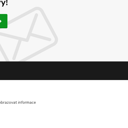
y!
obrazovat informace