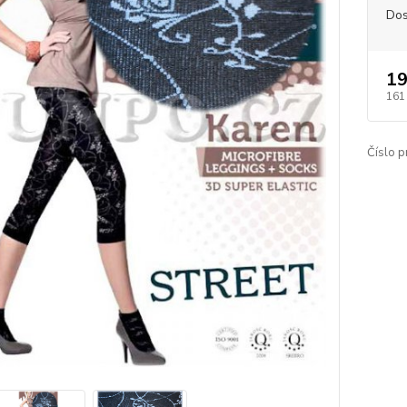
Dos
19
161
Číslo p