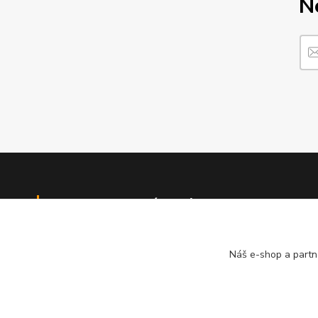
N
Informace pro zákazníky
O nás
Náš e-shop a partn
Jak nakupovat
Obchodní podmínky
Kontakty