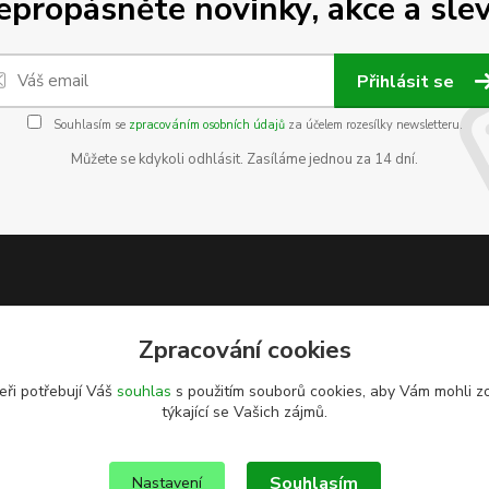
epropásněte novinky, akce a slev
Přihlásit se
Souhlasím se
zpracováním osobních údajů
za účelem rozesílky newsletteru.
Můžete se kdykoli odhlásit. Zasíláme jednou za 14 dní.
Zpracování cookies
eři potřebují Váš
souhlas
s použitím souborů cookies, aby Vám mohli z
týkající se Vašich zájmů.
Souhlasím
Nastavení