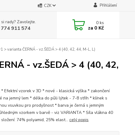
Přihlášení
CZK
 si rady? Zavolejte.
0
ks
za
0 Kč
 774 911 574
 > varianta ČERNÁ - vz.ŠEDÁ > 4 (40, 42, 44, M-L, L)
ERNÁ - vz.ŠEDÁ > 4 (40, 42,
t * Efektní vzorek v 3D * nové - klasická výška * zakončení
é na jemný lem * délka do půli lýtek - 7-8 střih * klínek s
nou vsuvkou pro prodyšnost * barva je černá s jemným
ůhledným vzorkem v barvě - viz VARIANTA * Síla vlákna 40
 složení: 74% polyamid, 25% elast...
celý popis