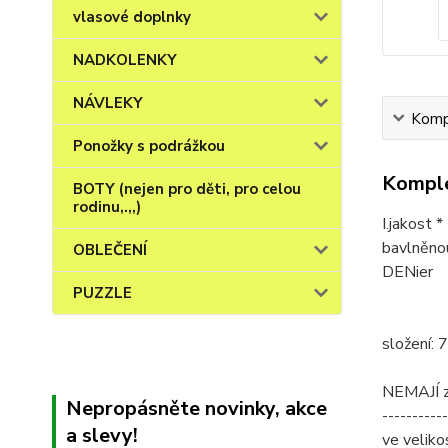
vlasové doplnky
NADKOLENKY
NÁVLEKY
Kompl
Ponožky s podrážkou
Komple
BOTY (nejen pro děti, pro celou
rodinu,.,,)
I.jakost 
bavlněno
OBLEČENÍ
DENier
PUZZLE
složení: 
NEMAJÍ ze
Nepropásněte novinky, akce
-----------
a slevy!
ve veliko