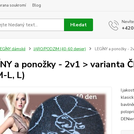
hrana soukromí
Blog
Nevíte
Hledat
+420
LEGÍNY dámské
JARO/PODZIM (40-60 denier)
LEGÍNY a ponožky - 2v1
NY a ponožky - 2v1 > varianta Č
M-L, L)
I.jakos
klasick
bavlně
polopr
DENier