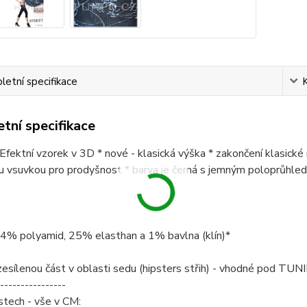
etní specifikace
tní specifikace
* Efektní vzorek v 3D * nové - klasická výška * zakončení klasické 
u vsuvkou pro prodyšnost * barva je černá s jemným poloprůhle
74% polyamid, 25% elasthan a 1% bavlna (klín)*
sílenou část v oblasti sedu (hipsters střih) - vhodné pod TUNI
----------------
stech - vše v CM: