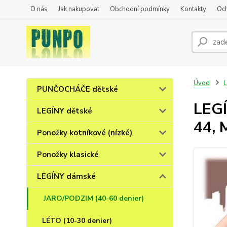
O nás
Jak nakupovat
Obchodní podmínky
Kontakty
Oc
Úvod
PUNČOCHÁČE dětské
LEGÍ
LEGÍNY dětské
44, 
Ponožky kotníkové (nízké)
Ponožky klasické
LEGÍNY dámské
JARO/PODZIM (40-60 denier)
LÉTO (10-30 denier)