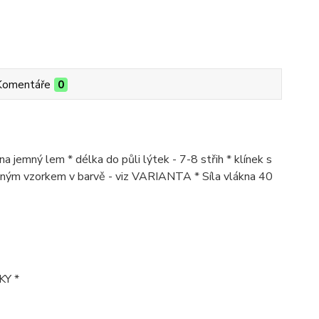
Komentáře
0
na jemný lem * délka do půli lýtek - 7-8 střih * klínek s
dným vzorkem v barvě - viz VARIANTA * Síla vlákna 40
KY *