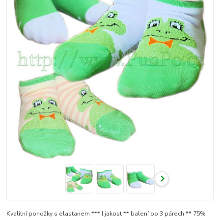
Kvalitní ponožky s elastanem *** I.jakost ** balení po 3 párech ** 75%