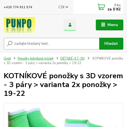
0
ks
CZK
+420 774 911 574
za
0 Kč
Menu
Hledat
Úvod
Ponožky kotníkové (nízké)
DĚTSKÉ (17-35)
KOTNÍKOVÉ ponožky
s 3D vzorem - 3 páry > varianta 2x ponožky > 19-22
KOTNÍKOVÉ ponožky s 3D vzorem
- 3 páry > varianta 2x ponožky >
19-22