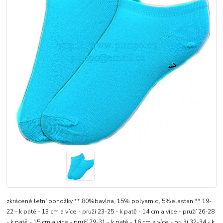
zkrácené letní ponožky ** 80%bavlna, 15% polyamid, 5%elastan ** 19-
22 - k patě - 13 cm a více - pruží 23-25 - k patě - 14 cm a více - pruží 26-28
- k patě - 15 cm a více - pruží 29-31 - k patě - 16 cm a více - pruží 32-34 - k