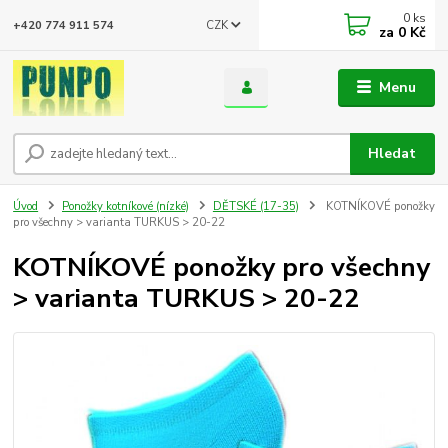
0
ks
CZK
+420 774 911 574
za
0 Kč
Menu
Hledat
Úvod
Ponožky kotníkové (nízké)
DĚTSKÉ (17-35)
KOTNÍKOVÉ ponožky
pro všechny > varianta TURKUS > 20-22
KOTNÍKOVÉ ponožky pro všechny
> varianta TURKUS > 20-22