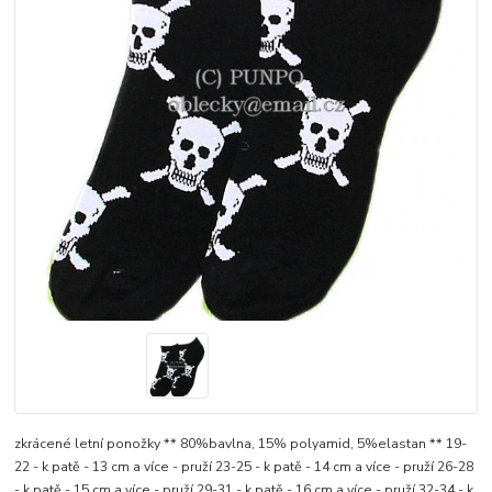
zkrácené letní ponožky ** 80%bavlna, 15% polyamid, 5%elastan ** 19-
22 - k patě - 13 cm a více - pruží 23-25 - k patě - 14 cm a více - pruží 26-28
- k patě - 15 cm a více - pruží 29-31 - k patě - 16 cm a více - pruží 32-34 - k