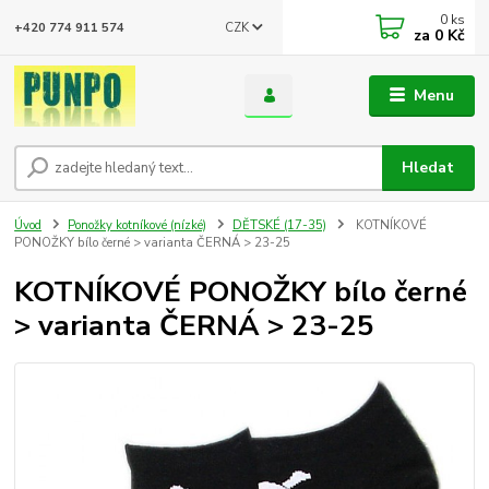
0
ks
CZK
+420 774 911 574
za
0 Kč
Menu
Hledat
Úvod
Ponožky kotníkové (nízké)
DĚTSKÉ (17-35)
KOTNÍKOVÉ
PONOŽKY bílo černé > varianta ČERNÁ > 23-25
KOTNÍKOVÉ PONOŽKY bílo černé
> varianta ČERNÁ > 23-25