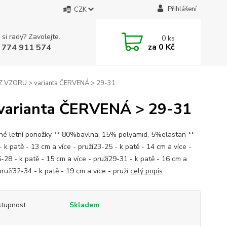
Přihlášení
CZK
 si rady? Zavolejte.
0
ks
za
0 Kč
 774 911 574
 VZORU > varianta ČERVENÁ > 29-31
arianta ČERVENÁ > 29-31
né letní ponožky ** 80%bavlna, 15% polyamid, 5%elastan **
 k patě - 13 cm a více - pruží23-25 - k patě - 14 cm a více -
-28 - k patě - 15 cm a více - pruží29-31 - k patě - 16 cm a
pruží32-34 - k patě - 19 cm a více - pruží
celý popis
tupnost
Skladem