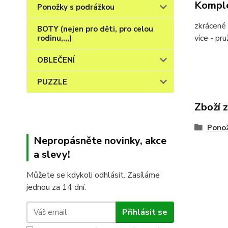
Komple
Ponožky s podrážkou
zkrácené 
BOTY (nejen pro děti, pro celou
více - pr
rodinu,.,,)
OBLEČENÍ
PUZZLE
Zboží 
Ponož
Nepropásněte novinky, akce
a slevy!
Můžete se kdykoli odhlásit. Zasíláme
jednou za 14 dní.
Přihlásit se