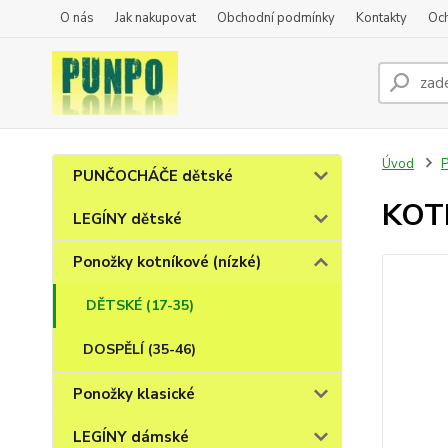
O nás
Jak nakupovat
Obchodní podmínky
Kontakty
Oc
Úvod
P
PUNČOCHÁČE dětské
KOT
LEGÍNY dětské
Ponožky kotníkové (nízké)
DĚTSKÉ (17-35)
DOSPĚLÍ (35-46)
Ponožky klasické
LEGÍNY dámské