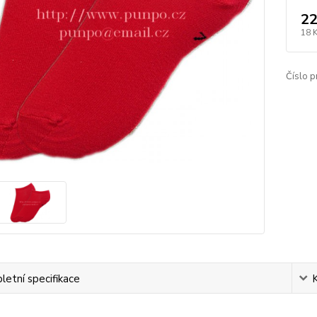
22
18 
Číslo p
etní specifikace