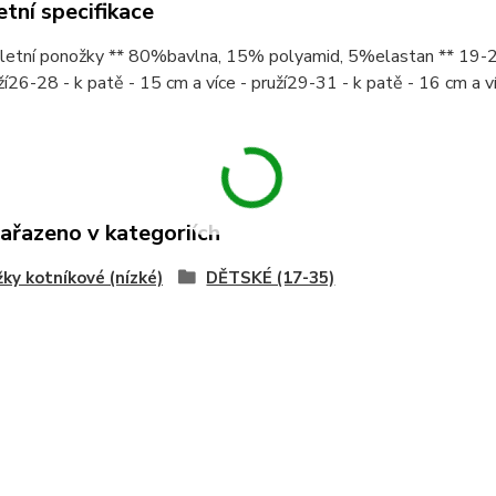
tní specifikace
letní ponožky ** 80%bavlna, 15% polyamid, 5%elastan ** 19-22 
uží26-28 - k patě - 15 cm a více - pruží29-31 - k patě - 16 cm a ví
zařazeno v kategoriích
ky kotníkové (nízké)
DĚTSKÉ (17-35)