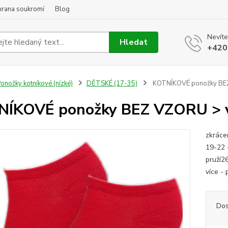
hrana soukromí
Blog
Nevíte
Hledat
+420
onožky kotníkové (nízké)
DĚTSKÉ (17-35)
KOTNÍKOVÉ ponožky BEZ
NÍKOVÉ ponožky BEZ VZORU > v
zkráce
19-22 -
pruží26
více - 
Dos