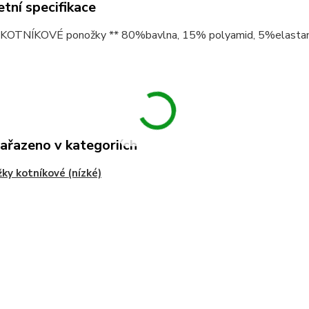
tní specifikace
 KOTNÍKOVÉ ponožky ** 80%bavlna, 15% polyamid, 5%elastan * v
zařazeno v kategoriích
ky kotníkové (nízké)