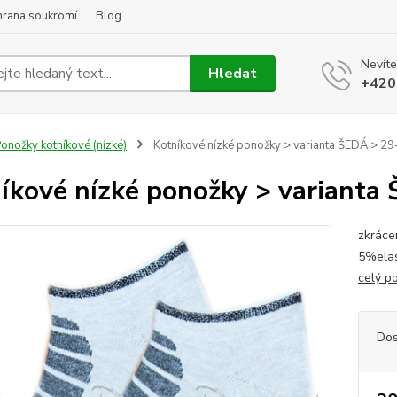
hrana soukromí
Blog
Nevíte
Hledat
+420
onožky kotníkové (nízké)
Kotníkové nízké ponožky > varianta ŠEDÁ > 2
íkové nízké ponožky > varianta
zkráce
5%elas
celý p
Dos