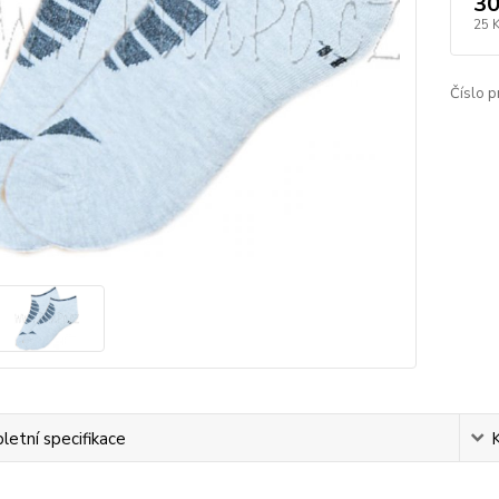
30
25 
Číslo p
etní specifikace