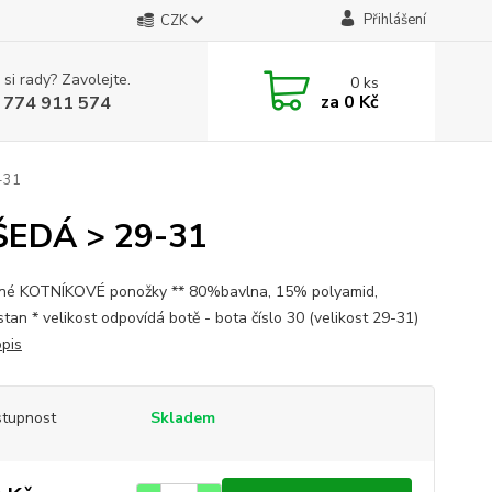
Přihlášení
CZK
 si rady? Zavolejte.
0
ks
za
0 Kč
 774 911 574
9-31
 ŠEDÁ > 29-31
né KOTNÍKOVÉ ponožky ** 80%bavlna, 15% polyamid,
tan * velikost odpovídá botě - bota číslo 30 (velikost 29-31)
opis
tupnost
Skladem