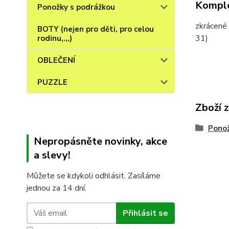
Komple
Ponožky s podrážkou
zkrácené
BOTY (nejen pro děti, pro celou
31)
rodinu,.,,)
OBLEČENÍ
PUZZLE
Zboží 
Ponož
Nepropásněte novinky, akce
a slevy!
Můžete se kdykoli odhlásit. Zasíláme
jednou za 14 dní.
Přihlásit se