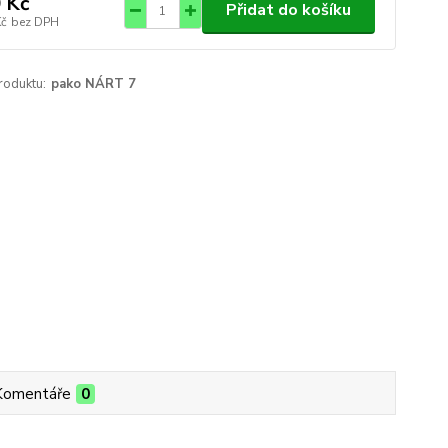
 Kč
Přidat do košíku
Kč
bez DPH
roduktu:
pako NÁRT 7
Komentáře
0