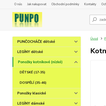
O nás
Jak nakupovat
Obchodní podmínky
Kontakty
Oc
Úvod
P
PUNČOCHÁČE dětské
Kotn
LEGÍNY dětské
Ponožky kotníkové (nízké)
DĚTSKÉ (17-35)
DOSPĚLÍ (35-46)
Ponožky klasické
LEGÍNY dámské