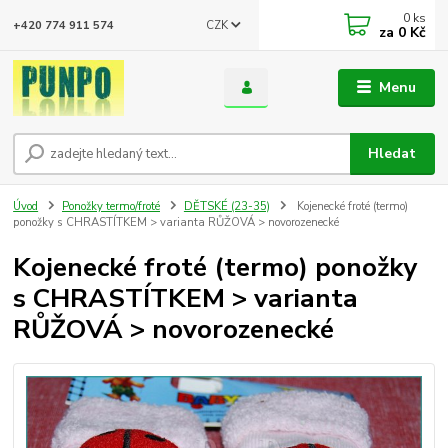
0
ks
CZK
+420 774 911 574
za
0 Kč
Menu
Hledat
Úvod
Ponožky termo/froté
DĚTSKÉ (23-35)
Kojenecké froté (termo)
ponožky s CHRASTÍTKEM > varianta RŮŽOVÁ > novorozenecké
Kojenecké froté (termo) ponožky
s CHRASTÍTKEM > varianta
RŮŽOVÁ > novorozenecké