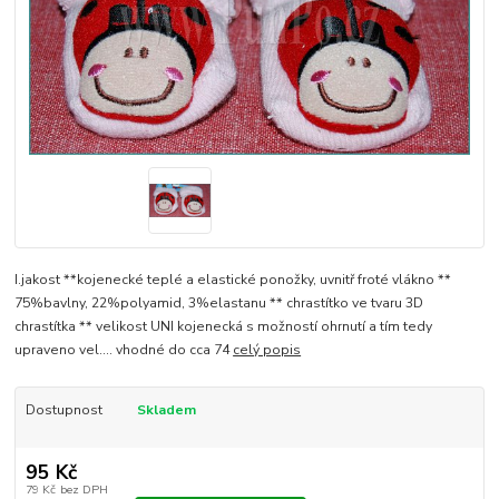
I.jakost **kojenecké teplé a elastické ponožky, uvnitř froté vlákno **
75%bavlny, 22%polyamid, 3%elastanu ** chrastítko ve tvaru 3D
chrastítka ** velikost UNI kojenecká s možností ohrnutí a tím tedy
upraveno vel.... vhodné do cca 74
celý popis
Dostupnost
Skladem
95 Kč
79 Kč
bez DPH