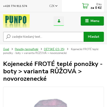
0
ks
CZK
+420 774 911 574
za
0 Kč
Menu
Hledat
Úvod
Ponožky termo/froté
DĚTSKÉ (23-35)
Kojenecké FROTÉ teplé
ponožky - boty > varianta RŮŽOVÁ > novorozenecké
Kojenecké FROTÉ teplé ponožky -
boty > varianta RŮŽOVÁ >
novorozenecké