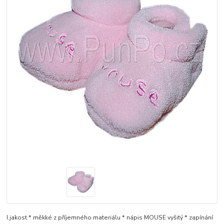
I.jakost * měkké z příjemného materiálu * nápis MOUSE vyšitý * zapínání