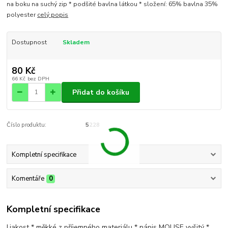
na boku na suchý zip * podšité bavlna látkou * složení: 65% bavlna 35%
polyester
celý popis
Dostupnost
Skladem
80 Kč
66 Kč
bez DPH
Přidat do košíku
Číslo produktu:
5228
Kompletní specifikace
Komentáře
0
Kompletní specifikace
I.jakost * měkké z příjemného materiálu * nápis MOUSE vyšitý *