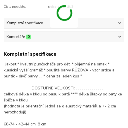
Číslo produktu:
srdce a puntík 3
Kompletní specifikace
Komentáře
0
Kompletní specifikace
I.jakost * kvalitní punčocháče pro děti * příjemné na omak *
klasická vyšší gramáž * použité barvy RŮŽOVÁ - vzor srdce a
puntík - dívčí barvy .... * cena za jeden kus *
. . . . . . . . . . . . . . DOSTUPNÉ VELIKOSTI: . . . . . . . . . . . . . .
celková délka v klidu od pasu k patě **** délka šlapky od paty ke
špičce v klidu
(hodnota je orientační, jedná se o elastický materiál a +- 2 cm
nerozhodují)
68-74 - 42-44 cm, 8 cm