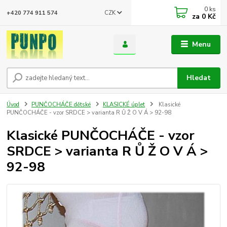
0
ks
CZK
+420 774 911 574
za
0 Kč
Menu
Hledat
Úvod
PUNČOCHÁČE dětské
KLASICKÉ úplet
Klasické
PUNČOCHÁČE - vzor SRDCE > varianta R Ů Ž O V Á > 92-98
Klasické PUNČOCHÁČE - vzor
SRDCE > varianta R Ů Ž O V Á >
92-98