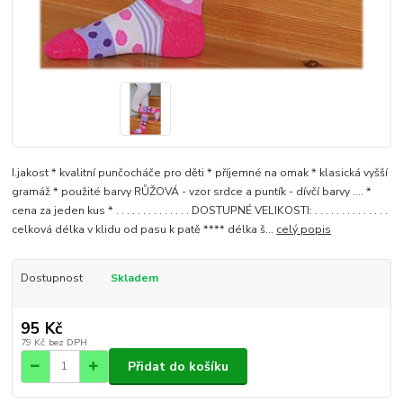
I.jakost * kvalitní punčocháče pro děti * příjemné na omak * klasická vyšší
gramáž * použité barvy RŮŽOVÁ - vzor srdce a puntík - dívčí barvy .... *
cena za jeden kus * . . . . . . . . . . . . . . DOSTUPNÉ VELIKOSTI: . . . . . . . . . . . . . .
celková délka v klidu od pasu k patě **** délka š...
celý popis
Dostupnost
Skladem
95 Kč
79 Kč
bez DPH
Přidat do košíku