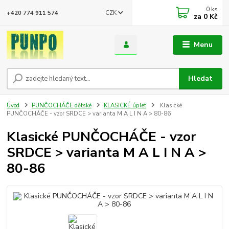
0
ks
CZK
+420 774 911 574
za
0 Kč
Menu
Hledat
Úvod
PUNČOCHÁČE dětské
KLASICKÉ úplet
Klasické
PUNČOCHÁČE - vzor SRDCE > varianta M A L I N A > 80-86
Klasické PUNČOCHÁČE - vzor
SRDCE > varianta M A L I N A >
80-86