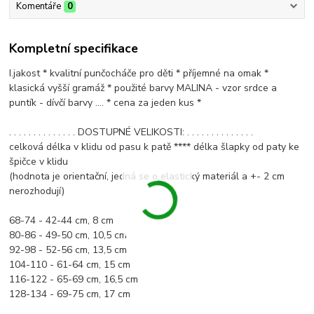
Komentáře
0
Kompletní specifikace
I.jakost * kvalitní punčocháče pro děti * příjemné na omak *
klasická vyšší gramáž * použité barvy MALINA - vzor srdce a
puntík - dívčí barvy .... * cena za jeden kus *
. . . . . . . . . . . . . . DOSTUPNÉ VELIKOSTI: . . . . . . . . . . . . . .
celková délka v klidu od pasu k patě **** délka šlapky od paty ke
špičce v klidu
(hodnota je orientační, jedná se o elastický materiál a +- 2 cm
nerozhodují)
68-74 - 42-44 cm, 8 cm
80-86 - 49-50 cm, 10,5 cm
92-98 - 52-56 cm, 13,5 cm
104-110 - 61-64 cm, 15 cm
116-122 - 65-69 cm, 16,5 cm
128-134 - 69-75 cm, 17 cm