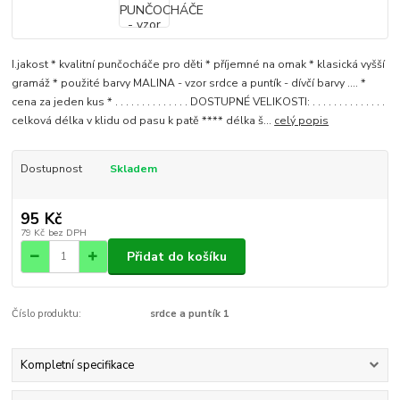
I.jakost * kvalitní punčocháče pro děti * příjemné na omak * klasická vyšší
gramáž * použité barvy MALINA - vzor srdce a puntík - dívčí barvy .... *
cena za jeden kus * . . . . . . . . . . . . . . DOSTUPNÉ VELIKOSTI: . . . . . . . . . . . . . .
celková délka v klidu od pasu k patě **** délka š...
celý popis
Dostupnost
Skladem
95 Kč
79 Kč
bez DPH
Přidat do košíku
Číslo produktu:
srdce a puntík 1
Kompletní specifikace