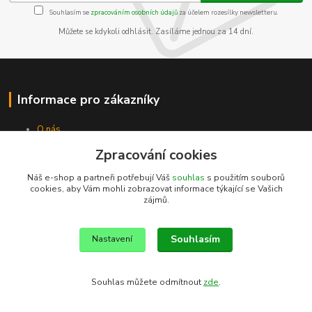
Souhlasím se
zpracováním osobních údajů
za účelem rozesílky newsletteru.
Můžete se kdykoli odhlásit. Zasíláme jednou za 14 dní.
Informace pro zákazníky
O nás
Jak nakupovat
Zpracování cookies
Obchodní podmínky
Kontakty
Náš e-shop a partneři potřebují Váš
souhlas
s použitím souborů
cookies, aby Vám mohli zobrazovat informace týkající se Vašich
zájmů.
Souhlasím
Nastavení
Souhlas můžete odmítnout
zde
.