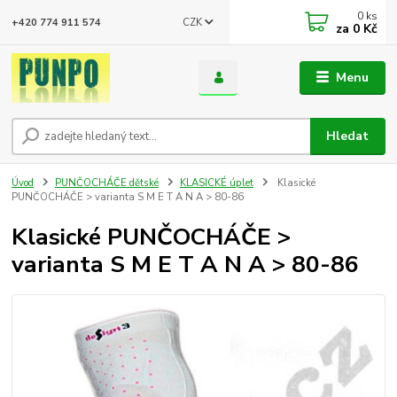
0
ks
CZK
+420 774 911 574
za
0 Kč
Menu
Hledat
Úvod
PUNČOCHÁČE dětské
KLASICKÉ úplet
Klasické
PUNČOCHÁČE > varianta S M E T A N A > 80-86
Klasické PUNČOCHÁČE >
varianta S M E T A N A > 80-86