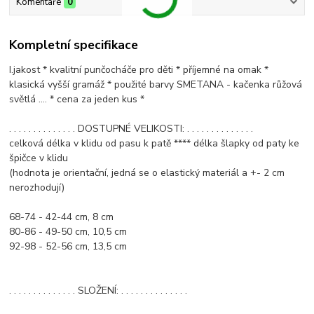
Komentáře
0
Kompletní specifikace
I.jakost * kvalitní punčocháče pro děti * příjemné na omak *
klasická vyšší gramáž * použité barvy SMETANA - kačenka růžová
světlá .... * cena za jeden kus *
. . . . . . . . . . . . . . DOSTUPNÉ VELIKOSTI: . . . . . . . . . . . . . .
celková délka v klidu od pasu k patě **** délka šlapky od paty ke
špičce v klidu
(hodnota je orientační, jedná se o elastický materiál a +- 2 cm
nerozhodují)
68-74 - 42-44 cm, 8 cm
80-86 - 49-50 cm, 10,5 cm
92-98 - 52-56 cm, 13,5 cm
. . . . . . . . . . . . . . SLOŽENÍ: . . . . . . . . . . . . . .