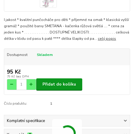
I.jakost * kvalitní punčocháče pro děti * příjemné na omak * klasická vyšší
gramáž * použité barvy SMETANA - kačenka růžová světlá .... * cena za
jeden kus * . . . . . . . . . . . . . . DOSTUPNÉ VELIKOSTI: . . . . . . . . . . . . . . celková
délka v klidu od pasu k patě **** délka šlapky od pa...
celý popis
Dostupnost
Skladem
95 Kč
79 Kč
bez DPH
Přidat do košíku
Číslo produktu:
1
Kompletní specifikace