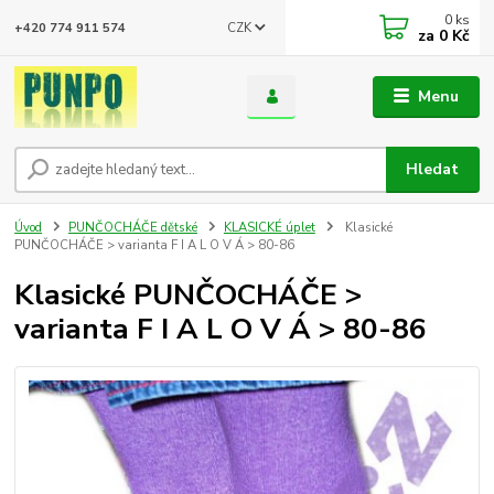
0
ks
CZK
+420 774 911 574
za
0 Kč
Menu
Hledat
Úvod
PUNČOCHÁČE dětské
KLASICKÉ úplet
Klasické
PUNČOCHÁČE > varianta F I A L O V Á > 80-86
Klasické PUNČOCHÁČE >
varianta F I A L O V Á > 80-86