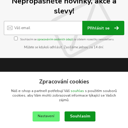
Nepropásněte novinky, akce a
slevy!
Přihlásit se
Souhlasím se
zpracováním osobních údajů
za účelem rozesílky newsletteru.
Můžete se kdykoli odhlásit. Zasíláme jednou za 14 dní.
Informace pro zákazníky
Zpracování cookies
O nás
Náš e-shop a partneři potřebují Váš
souhlas
s použitím souborů
Jak nakupovat
cookies, aby Vám mohli zobrazovat informace týkající se Vašich
Obchodní podmínky
zájmů.
Kontakty
Souhlasím
Nastavení