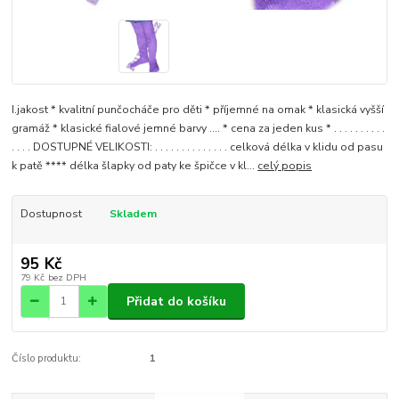
I.jakost * kvalitní punčocháče pro děti * příjemné na omak * klasická vyšší
gramáž * klasické fialové jemné barvy .... * cena za jeden kus * . . . . . . . . . .
. . . . DOSTUPNÉ VELIKOSTI: . . . . . . . . . . . . . . celková délka v klidu od pasu
k patě **** délka šlapky od paty ke špičce v kl...
celý popis
Dostupnost
Skladem
95 Kč
79 Kč
bez DPH
Přidat do košíku
Číslo produktu:
1