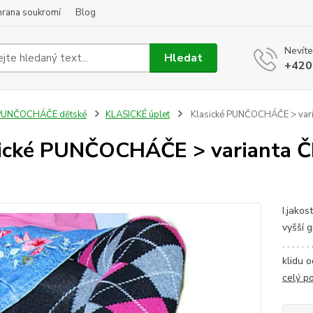
hrana soukromí
Blog
Nevíte
Hledat
+420
PUNČOCHÁČE dětské
KLASICKÉ úplet
Klasické PUNČOCHÁČE > vari
ické PUNČOCHÁČE > varianta Č
I.jakos
vyšší g
. . . . 
klidu o
celý p