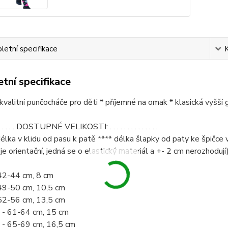
etní specifikace
tní specifikace
* kvalitní punčocháče pro děti * příjemné na omak * klasická vyšší g
 . . . . . . . DOSTUPNÉ VELIKOSTI: . . . . . . . . . . . . . .
élka v klidu od pasu k patě **** délka šlapky od paty ke špičce v
je orientační, jedná se o elastický materiál a +- 2 cm nerozhodují
42-44 cm, 8 cm
49-50 cm, 10,5 cm
52-56 cm, 13,5 cm
- 61-64 cm, 15 cm
- 65-69 cm, 16,5 cm