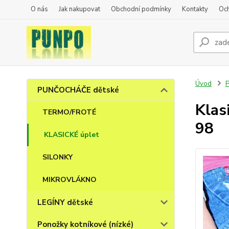
O nás
Jak nakupovat
Obchodní podmínky
Kontakty
Oc
Úvod
PUNČOCHÁČE dětské
Klas
TERMO/FROTÉ
98
KLASICKÉ úplet
SILONKY
MIKROVLÁKNO
LEGÍNY dětské
Ponožky kotníkové (nízké)