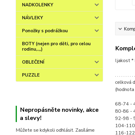
NADKOLENKY
NÁVLEKY
Kompl
Ponožky s podrážkou
BOTY (nejen pro děti, pro celou
Komple
rodinu,.,,)
I.jakost 
OBLEČENÍ
. . . . . . .
PUZZLE
celková d
(hodnota 
68-74 - 
Nepropásněte novinky, akce
80-86 - 
a slevy!
92-98 - 
104-110 
Můžete se kdykoli odhlásit. Zasíláme
116-122 