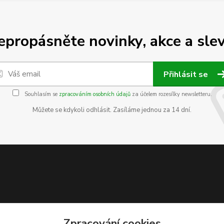
epropásněte novinky, akce a slev
Přihlásit se
Souhlasím se
zpracováním osobních údajů
za účelem rozesílky newsletteru.
Můžete se kdykoli odhlásit. Zasíláme jednou za 14 dní.
Zpracování cookies