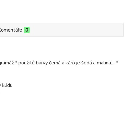
Komentáře
0
ramáž * použité barvy černá a káro je šedá a malina.... *
 klidu
)