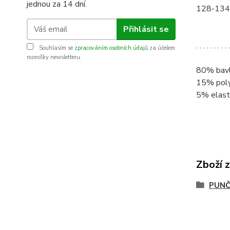
jednou za 14 dní.
128-134 
Přihlásit se
. . . . . . . . 
Souhlasím se
zpracováním osobních údajů
za účelem
rozesílky newsletteru.
80% bav
15% pol
5% elast
Zboží 
PUNČ