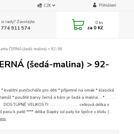
Přihlášení
CZK
 si rady? Zavolejte.
0
ks
za
0 Kč
 774 911 574
anta ČERNÁ (šedá-malina) > 92-98
ERNÁ (šedá-malina) > 92-
t * kvalitní punčocháče pro děti * příjemné na omak * klasická
ramáž * použité barvy černá a káro je šedá a malina.... * . . . . . .
. . . . DOSTUPNÉ VELIKOSTI: . . . . . . . . . . . . . . celková délka v
d pasu k patě **** délka šlapky od paty ke špičce v klidu (...
opis