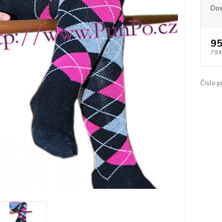
Dos
95
79 
Číslo p