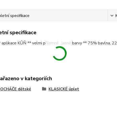
etní specifikace
tní specifikace
** aplikace KŮŇ ** velmi příjemné , jasné barvy ** 75% bavlna,
zařazeno v kategoriích
OCHÁČE dětské
KLASICKÉ úplet