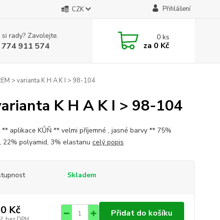
Přihlášení
CZK
 si rady? Zavolejte.
0
ks
za
0 Kč
 774 911 574
M > varianta K H A K I > 98-104
rianta K H A K I > 98-104
t ** aplikace KŮŇ ** velmi příjemné , jasné barvy ** 75%
, 22% polyamid, 3% elastanu
celý popis
tupnost
Skladem
0 Kč
Přidat do košíku
Kč
bez DPH