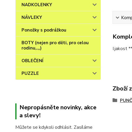
NADKOLENKY
NÁVLEKY
Kompl
Ponožky s podrážkou
Komple
BOTY (nejen pro děti, pro celou
rodinu,.,,)
I.jakost 
OBLEČENÍ
PUZZLE
Zboží 
PUNČ
Nepropásněte novinky, akce
a slevy!
Můžete se kdykoli odhlásit. Zasíláme