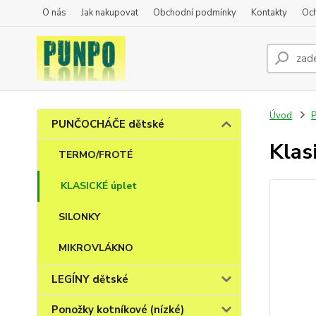
O nás
Jak nakupovat
Obchodní podmínky
Kontakty
Oc
Úvod
PUNČOCHÁČE dětské
Klas
TERMO/FROTÉ
KLASICKÉ úplet
SILONKY
MIKROVLÁKNO
LEGÍNY dětské
Ponožky kotníkové (nízké)