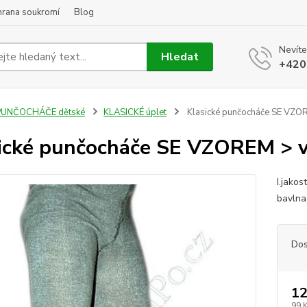
hrana soukromí
Blog
Nevíte
Hledat
+420
PUNČOCHÁČE dětské
KLASICKÉ úplet
Klasické punčocháče SE VZORE
ické punčocháče SE VZOREM > va
I.jakos
bavlna
Dos
12
99 