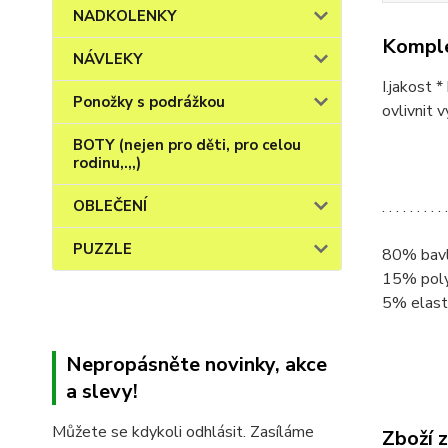
NADKOLENKY
Komple
NÁVLEKY
I.jakost 
Ponožky s podrážkou
ovlivnit v
BOTY (nejen pro děti, pro celou
rodinu,.,,)
. . . . . . . . 
OBLEČENÍ
PUZZLE
80% bav
15% pol
5% elast
Nepropásněte novinky, akce
a slevy!
Můžete se kdykoli odhlásit. Zasíláme
Zboží 