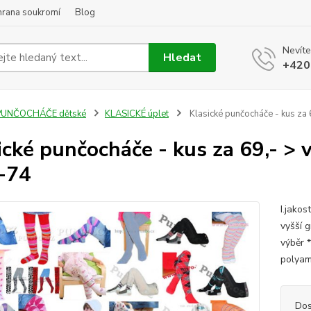
hrana soukromí
Blog
Nevíte
Hledat
+420
PUNČOCHÁČE dětské
KLASICKÉ úplet
Klasické punčocháče - kus za 
ické punčocháče - kus za 69,- > 
-74
I.jakos
vyšší 
výběr * .
polyam
Dos