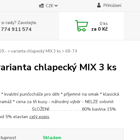
Přihlášení
CZK
 si rady? Zavolejte.
0
ks
za
0 Kč
 774 911 574
69,- > varianta chlapecký MIX 3 ks > 68-74
varianta chlapecký MIX 3 ks
t * kvalitní punčocháče pro děti * příjemné na omak * klasická
gramáž * cena za tři kusy - náhodný výběr - NELZE ovlivnit
 . . . . . . . . . . . . . SLOŽENÍ: . . . . . . . . . . . . . . 80% bavlna 15%
id 5% elastan
celý popis
tupnost
Skladem