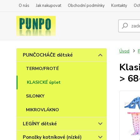
O nás
Jak nakupovat
Obchodní podmínky
Kontakty
Oc
Úvod
PUNČOCHÁČE dětské
Klas
TERMO/FROTÉ
> 68
KLASICKÉ úplet
SILONKY
MIKROVLÁKNO
LEGÍNY dětské
Ponožky kotníkové (nízké)