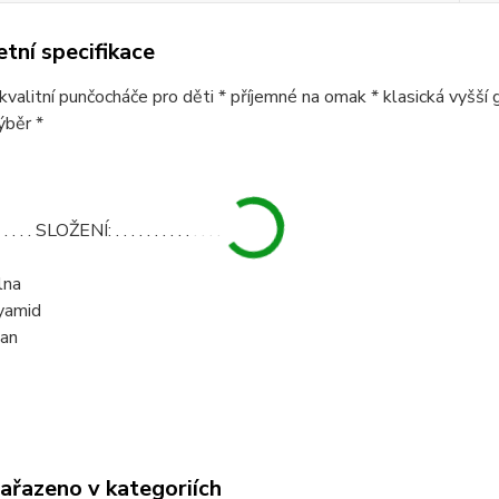
tní specifikace
* kvalitní punčocháče pro děti * příjemné na omak * klasická vyšš
ýběr *
. . . . . . SLOŽENÍ: . . . . . . . . . . . . . .
lna
yamid
an
zařazeno v kategoriích