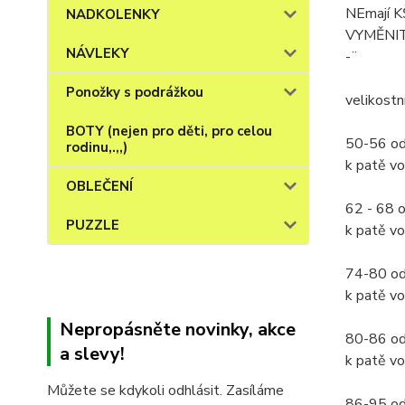
NEmají KŠ
NADKOLENKY
VYMĚNITE
NÁVLEKY
-¨
Ponožky s podrážkou
velikostní
BOTY (nejen pro děti, pro celou
50-56 od
rodinu,.,,)
k patě vo
OBLEČENÍ
62 - 68 
PUZZLE
k patě vo
74-80 od
k patě vo
Nepropásněte novinky, akce
80-86 od
a slevy!
k patě vo
Můžete se kdykoli odhlásit. Zasíláme
86-95 od