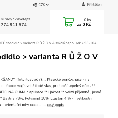
Přihlášení
CZK
 si rady? Zavolejte.
0
ks
za
0 Kč
 774 911 574
 chodidlo > varianta R Ů Ž O V Á světlá papoušek > 98-104
dlo > varianta R Ů Ž O V
 KŠANDY (foto ilustrační). ... Klasické punčocháče - na
e - ťapce mají uvnitř froté vlas, pro lepší tepelný efekt **
TELNÁ GUMA * aplikace ** I.jakost ** velmi příjemné , jasné
** Bavlna 78%, Polyamid 18%, Elastan 4 % -¨ velikostní
 - orientační míry ccca...... ...
celý popis