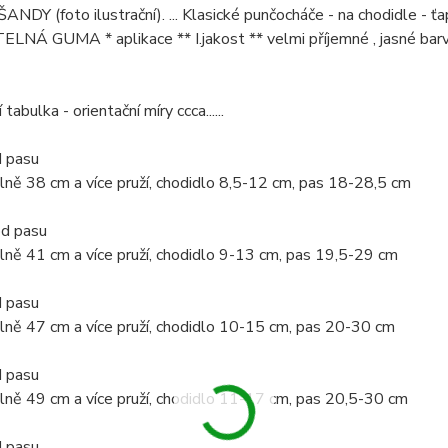
ANDY (foto ilustrační). ... Klasické punčocháče - na chodidle - ťap
LNÁ GUMA * aplikace ** I.jakost ** velmi příjemné , jasné ba
 tabulka - orientační míry ccca......
 pasu
lně 38 cm a více pruží, chodidlo 8,5-12 cm, pas 18-28,5 cm
od pasu
lně 41 cm a více pruží, chodidlo 9-13 cm, pas 19,5-29 cm
 pasu
lně 47 cm a více pruží, chodidlo 10-15 cm, pas 20-30 cm
 pasu
lně 49 cm a více pruží, chodidlo 11-17 cm, pas 20,5-30 cm
 pasu