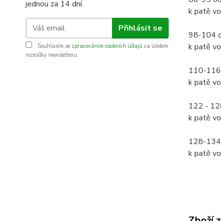
jednou za 14 dní.
k patě vo
Přihlásit se
98-104 o
k patě vo
Souhlasím se
zpracováním osobních údajů
za účelem
rozesílky newsletteru.
110-116
k patě vo
122 - 12
k patě vo
128-134
k patě vo
Zboží 