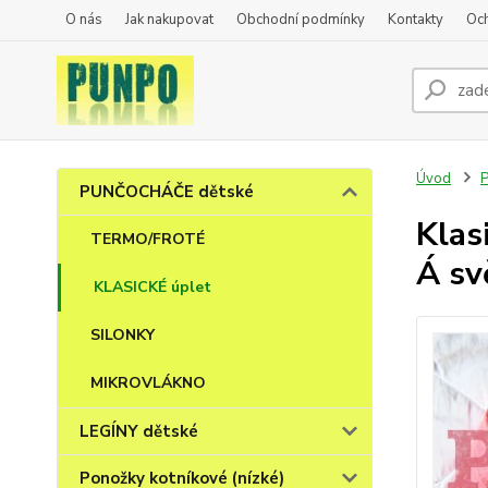
O nás
Jak nakupovat
Obchodní podmínky
Kontakty
Oc
Úvod
PUNČOCHÁČE dětské
Klas
TERMO/FROTÉ
Á sv
KLASICKÉ úplet
SILONKY
MIKROVLÁKNO
LEGÍNY dětské
Ponožky kotníkové (nízké)