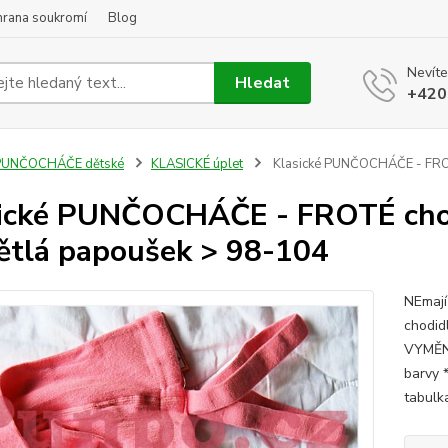
hrana soukromí
Blog
Nevíte
Hledat
+420
PUNČOCHÁČE dětské
KLASICKÉ úplet
Klasické PUNČOCHÁČE - FROTÉ
ické PUNČOCHÁČE - FROTÉ chodi
ětlá papoušek > 98-104
NEmají
chodidl
VYMĚNI
barvy 
tabulka