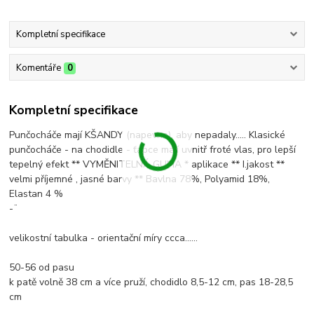
Kompletní specifikace
Komentáře
0
Kompletní specifikace
Punčocháče mají KŠANDY (napevno), aby nepadaly..... Klasické
punčocháče - na chodidle - ťapce mají uvnitř froté vlas, pro lepší
tepelný efekt ** VYMĚNITELNÁ GUMA * aplikace ** I.jakost **
velmi příjemné , jasné barvy ** Bavlna 78%, Polyamid 18%,
Elastan 4 %
-¨
velikostní tabulka - orientační míry ccca......
50-56 od pasu
k patě volně 38 cm a více pruží, chodidlo 8,5-12 cm, pas 18-28,5
cm