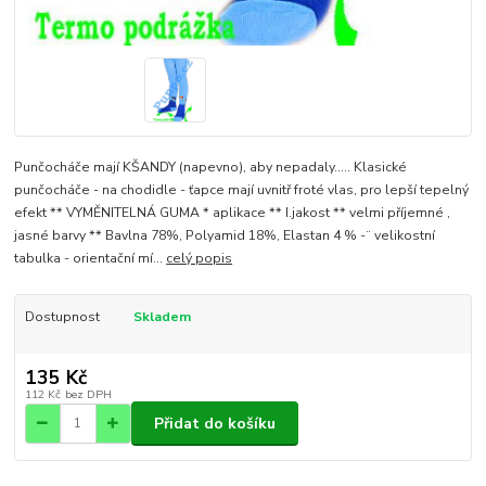
Punčocháče mají KŠANDY (napevno), aby nepadaly..... Klasické
punčocháče - na chodidle - ťapce mají uvnitř froté vlas, pro lepší tepelný
efekt ** VYMĚNITELNÁ GUMA * aplikace ** I.jakost ** velmi příjemné ,
jasné barvy ** Bavlna 78%, Polyamid 18%, Elastan 4 % -¨ velikostní
tabulka - orientační mí...
celý popis
Dostupnost
Skladem
135 Kč
112 Kč
bez DPH
Přidat do košíku