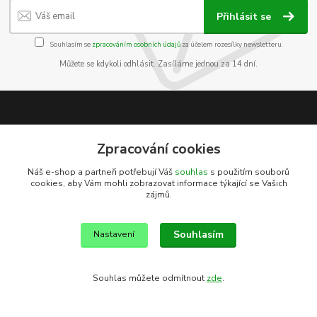
Přihlásit se
Souhlasím se
zpracováním osobních údajů
za účelem rozesílky newsletteru.
Můžete se kdykoli odhlásit. Zasíláme jednou za 14 dní.
Informace pro zákazníky
Zpracování cookies
O nás
Náš e-shop a partneři potřebují Váš
souhlas
s použitím souborů
Jak nakupovat
cookies, aby Vám mohli zobrazovat informace týkající se Vašich
Obchodní podmínky
zájmů.
Kontakty
Souhlasím
Nastavení
Souhlas můžete odmítnout
zde
.