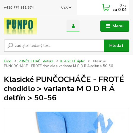
0
ks
CZK
+420 774 911 574
za
0 Kč
Menu
Hledat
Úvod
PUNČOCHÁČE dětské
KLASICKÉ úplet
Klasické
PUNČOCHÁČE - FROTÉ chodidlo > varianta M O D R Á delfín > 50-56
Klasické PUNČOCHÁČE - FROTÉ
chodidlo > varianta M O D R Á
delfín > 50-56