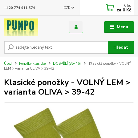
0
ks
CZK
+420 774 911 574
za
0 Kč
Menu
Hledat
Úvod
Ponožky klasické
DOSPĚLÍ (35-46)
Klasické ponožky - VOLNÝ
LEM > varianta OLIVA > 39-42
Klasické ponožky - VOLNÝ LEM >
varianta OLIVA > 39-42