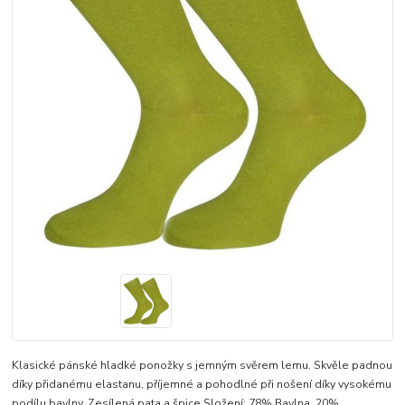
Klasické pánské hladké ponožky s jemným svěrem lemu. Skvěle padnou
díky přidanému elastanu, příjemné a pohodlné při nošení díky vysokému
podílu bavlny. Zesílená pata a špice Složení: 78% Bavlna, 20%