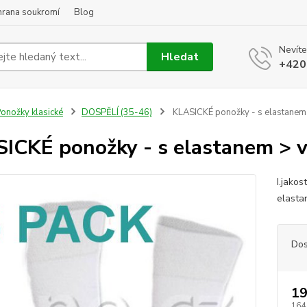
hrana soukromí
Blog
Nevíte
Hledat
+420
onožky klasické
DOSPĚLÍ (35-46)
KLASICKÉ ponožky - s elastanem 
ICKÉ ponožky - s elastanem > v
I.jako
elasta
Dos
19
164