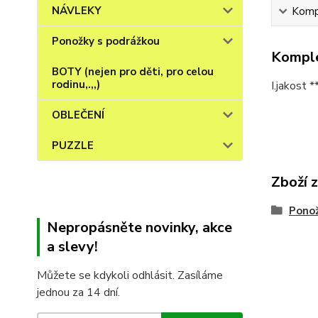
NÁVLEKY
Kompl
Ponožky s podrážkou
Komple
BOTY (nejen pro děti, pro celou
rodinu,.,,)
I.jakost
OBLEČENÍ
PUZZLE
Zboží 
Ponož
Nepropásněte novinky, akce
a slevy!
Můžete se kdykoli odhlásit. Zasíláme
jednou za 14 dní.