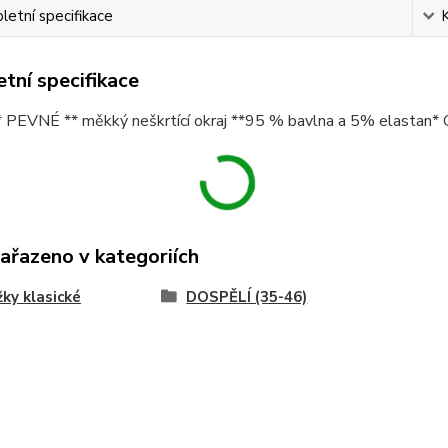
etní specifikace
tní specifikace
 ** PEVNÉ ** měkký neškrtící okraj **95 % bavlna a 5% elasta
zařazeno v kategoriích
ky klasické
DOSPĚLÍ (35-46)