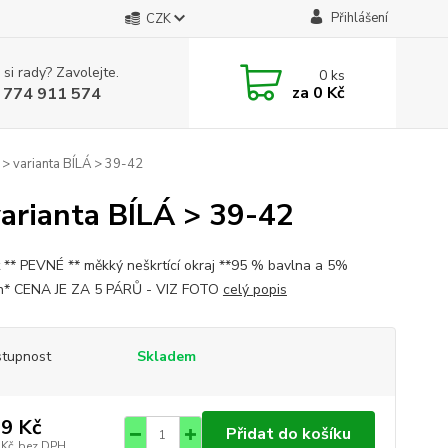
Přihlášení
CZK
 si rady? Zavolejte.
0
ks
za
0 Kč
 774 911 574
> varianta BÍLÁ > 39-42
arianta BÍLÁ > 39-42
st ** PEVNÉ ** měkký neškrtící okraj **95 % bavlna a 5%
n* CENA JE ZA 5 PÁRŮ - VIZ FOTO
celý popis
tupnost
Skladem
9 Kč
Přidat do košíku
 Kč
bez DPH