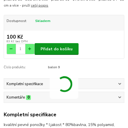
cm a více - pruží
celý popis
Dostupnost
Skladem
100 Kč
83 Kč
bez DPH
Přidat do košíku
Číslo produktu:
balon 9
Kompletní specifikace
Komentáře
0
Kompletní specifikace
kvalitní pevné ponožky * I.jakost * 80%bavlna, 15% polyamid,