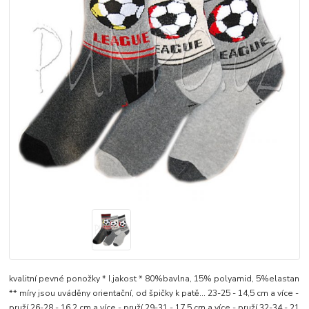
kvalitní pevné ponožky * I.jakost * 80%bavlna, 15% polyamid, 5%elastan
** míry jsou uváděny orientační, od špičky k patě... 23-25 - 14,5 cm a více -
pruží 26-28 - 16,2 cm a více - pruží 29-31 - 17,5 cm a více - pruží 32-34 - 21