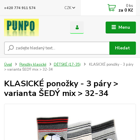
0
ks
CZK
+420 774 911 574
za
0 Kč
Menu
Hledat
Úvod
Ponožky klasické
DĚTSKÉ (17-35)
KLASICKÉ ponožky - 3 páry
> varianta ŠEDÝ mix > 32-34
KLASICKÉ ponožky - 3 páry >
varianta ŠEDÝ mix > 32-34