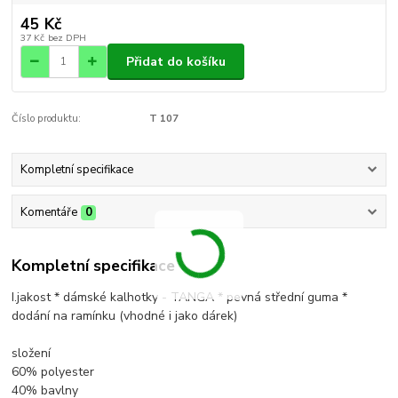
45 Kč
37 Kč
bez DPH
Přidat do košíku
Číslo produktu:
T 107
Kompletní specifikace
Komentáře
0
Kompletní specifikace
I.jakost * dámské kalhotky - TANGA * pevná střední guma *
dodání na ramínku (vhodné i jako dárek)
složení
60% polyester
40% bavlny