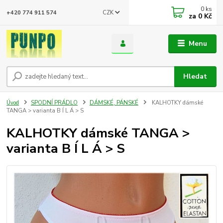
0
ks
CZK
+420 774 911 574
za
0 Kč
Menu
Hledat
Úvod
SPODNÍ PRÁDLO
DÁMSKÉ, PÁNSKÉ
KALHOTKY dámské
TANGA > varianta B Í L Á > S
KALHOTKY dámské TANGA >
varianta B Í L Á > S