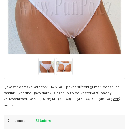
I.jakost * dámské kalhotky - TANGA * pevná střední guma * dodání na
ramínku (vhodné i jako dárek) složení 60% polyester 40% bavlny
velikostní tabulka S - (34-36) M - (38- 40) L - (42 - 44) XL - (46 - 48)
celý
popis
Dostupnost
Skladem