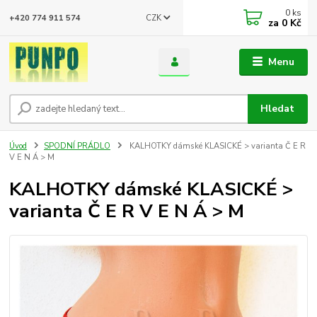
0
ks
CZK
+420 774 911 574
za
0 Kč
Menu
Hledat
Úvod
SPODNÍ PRÁDLO
KALHOTKY dámské KLASICKÉ > varianta Č E R
V E N Á > M
KALHOTKY dámské KLASICKÉ >
varianta Č E R V E N Á > M