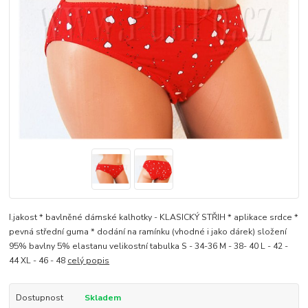
I.jakost * bavlněné dámské kalhotky - KLASICKÝ STŘIH * aplikace srdce *
pevná střední guma * dodání na ramínku (vhodné i jako dárek) složení
95% bavlny 5% elastanu velikostní tabulka S - 34-36 M - 38- 40 L - 42 -
44 XL - 46 - 48
celý popis
Dostupnost
Skladem