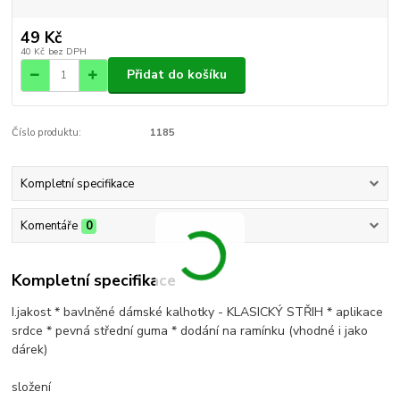
49 Kč
40 Kč
bez DPH
Přidat do košíku
Číslo produktu:
1185
Kompletní specifikace
Komentáře
0
Kompletní specifikace
I.jakost * bavlněné dámské kalhotky - KLASICKÝ STŘIH * aplikace
srdce * pevná střední guma * dodání na ramínku (vhodné i jako
dárek)
složení