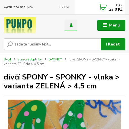
0
ks
CZK
+420 774 911 574
za
0 Kč
Menu
Hledat
Úvod
vlasové doplnky
SPONKY
dívčí SPONY - SPONKY - vlnka >
varianta ZELENÁ > 4,5 cm
dívčí SPONY - SPONKY - vlnka >
varianta ZELENÁ > 4,5 cm